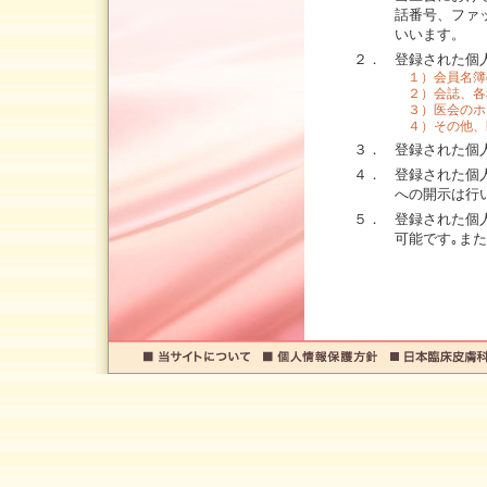
話番号、ファ
いいます。
２．
登録された個
１）会員名簿
２）会誌、各
３）医会のホ
４）その他、
３．
登録された個
４．
登録された個
への開示は行
５．
登録された個
可能です｡ま