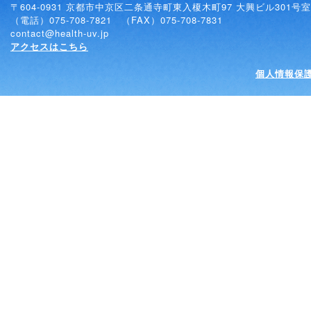
〒604-0931 京都市中京区二条通寺町東入榎木町97 大興ビル301号室
（電話）075-708-7821 （FAX）075-708-7831
contact@health-uv.jp
アクセスはこちら
個人情報保
Copyright (C)
公益社団法人 全国大学保健管理協