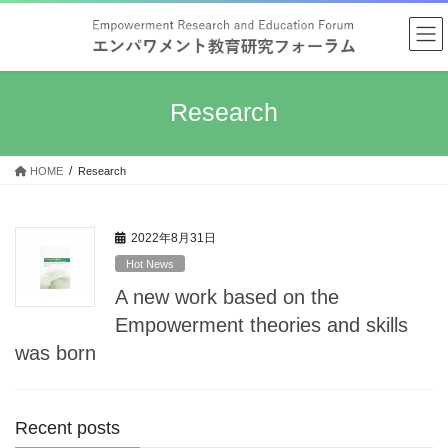
Skip
Skip
to
to
the
the
content
Navigation
Research
HOME
Research
2022年8月31日
Hot News
A new work based on the
Empowerment theories and skills
was born
Recent posts