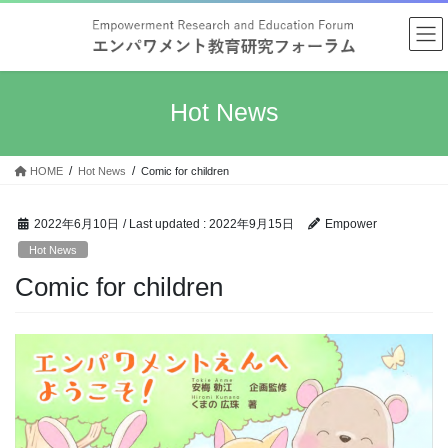
Skip
Skip
to
to
the
the
content
Navigation
Hot News
HOME
Hot News
Comic for children
2022年6月10日
/ Last updated :
2022年9月15日
Empower
Hot News
Comic for children