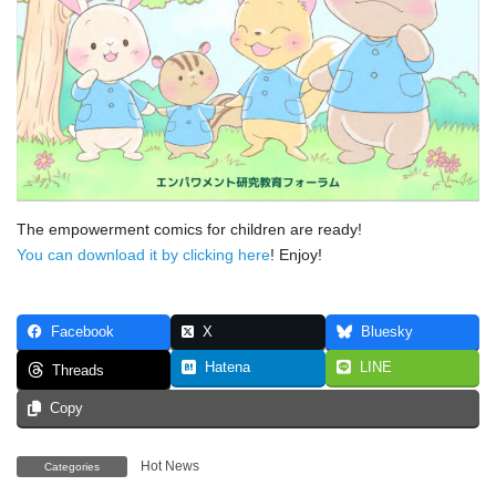
The empowerment comics for children are ready!
You can download it by clicking here
! Enjoy!
Facebook
X
Bluesky
Hatena
LINE
Threads
Copy
Hot News
Categories