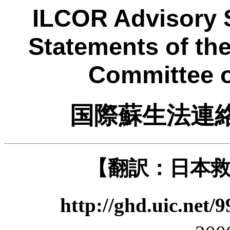
ILCOR Advisory 
Statements of the
Committee o
国際蘇生法連
【翻訳：日本
http://ghd.uic.net/9