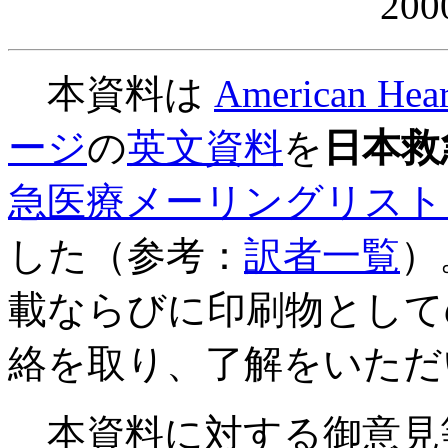
200
本資料は
American He
ージ
の
英文資料
を
日本救
急医療メーリングリスト（
した（参考：
訳者一覧
）
載ならびに印刷物として
絡を取り、了解をいただ
本資料に対する御意見