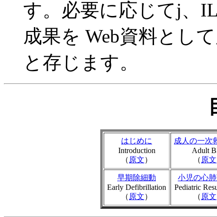
す。必要に応じてj、I
成果を Web資料と
と存じます。
はじめに
成人の一次
Introduction
Adult 
（
原文
）
（
原文
早期除細動
小児の心肺
Early Defibrillation
Pediatric Resu
（
原文
）
（
原文