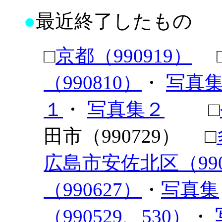
●
最近終了したもの
□
京都（990919）
（990810）
・
写真
１
・
写真集２
□
田市（990729） □
広島市安佐北区（9907
（990627）
・
写真集
（990529、530）
・