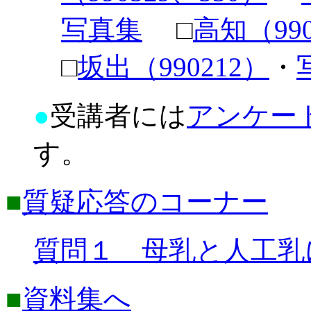
写真集
□
高知（990
□
坂出（990212）
・
●
受講者には
アンケー
す。
■
質疑応答のコーナー
質問１ 母乳と人工乳
■
資料集へ