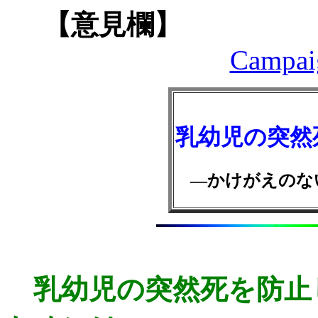
【意見欄】
Campaig
乳幼児の突然
―かけがえのな
乳幼児の突然死を防止