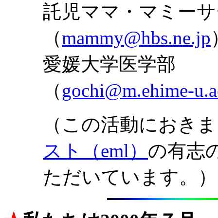
託児ママ・マミー
（
mammy@hbs.ne.jp
愛媛大学
（
gochi@m.ehime-u.a
（この活動におきま
スト（eml）
の有志
ただいています。）