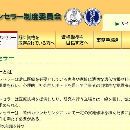
サイ
セラー
ーとは
ンセラーは遺伝医療を必要としている患者や家族に適切な遺伝情報や社
提供を行い、心理的、社会的サポ－トを通して当事者の自律的な意思決
。
ンセラーは医療技術を提供したり、研究を行う立場とは一線を画し、独
求められる。
ンセラーは、遺伝カウンセリングについて一定の実地修練を積んだ後に
件を満たす必要がある。
学の知識を持つ