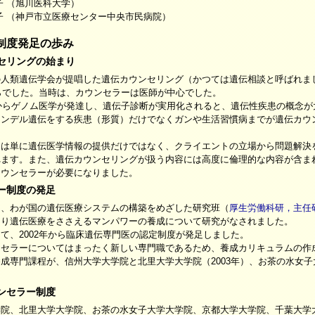
旭川医科大学）
神戸市立医療センター中央市民病院）
制度発足の歩み
セリングの始まり
の人類遺伝学会が提唱した遺伝カウンセリング（かつては遺伝相談と呼ばれま
からでした。当時は、カウンセラーは医師が中心でした。
代からゲノム医学が発達し、遺伝子診断が実用化されると、遺伝性疾患の概念が
メンデル遺伝をする疾患（形質）だけでなくガンや生活習慣病までが遺伝カウ
には単に遺伝医学情報の提供だけではなく、クライエントの立場から問題解決
れます。また、遺伝カウンセリングが扱う内容には高度に倫理的な内容が含ま
カウンセラーが必要になりました。
ー制度の発足
ら、わが国の遺伝医療システムの構築をめざした研究班（
厚生労働科研，主任
たり遺伝医療をささえるマンパワーの養成について研究がなされました。
て、2002年から臨床遺伝専門医の認定制度が発足しました。
ンセラーについてはまったく新しい専門職であるため、養成カリキュラムの作
成専門課程が、信州大学大学院と北里大学大学院（2003年）、お茶の水女子大
ンセラー制度
学院、北里大学大学院、お茶の水女子大学大学院、京都大学大学院、千葉大学