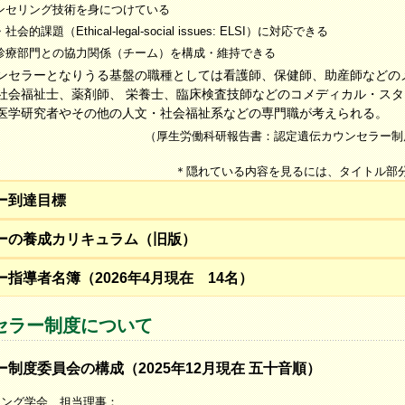
ンセリング技術を身につけている
課題（Ethical-legal-social issues: ELSI）に対応できる
診療部門との協力関係（チーム）を構成・維持できる
ンセラーとなりうる基盤の職種としては看護師、保健師、助産師などの
社会福祉士、薬剤師、 栄養士、臨床検査技師などのコメディカル・ス
医学研究者やその他の人文・社会福祉系などの専門職が考えられる。
（厚生労働科研報告書：認定遺伝カウンセラー制
＊隠れている内容を見るには、タイトル部
ー到達目標
ーの養成カリキュラム（旧版）
指導者名簿（2026年4月現在 14名）
セラー制度について
制度委員会の構成（2025年12月現在 五十音順）
リング学会 担当理事：