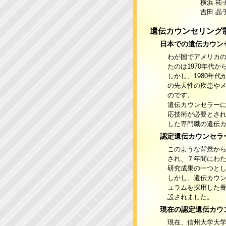
横浜 祐子 （
吉田 晶子 （
遺伝カウンセリング
日本での遺伝カウン
わが国でアメリカ
たのは1970年代
しかし、1980年
の先天性の疾患や
のです。
遺伝カウンセラー
応技術が必要とさ
した専門職の遺伝
認定遺伝カウンセラ
このような背景か
され、７年間にわ
研究成果の一つとし
しかし、遺伝カウ
ュラムを採用した養
設されました。
現在の認定遺伝カウ
現在、信州大学大