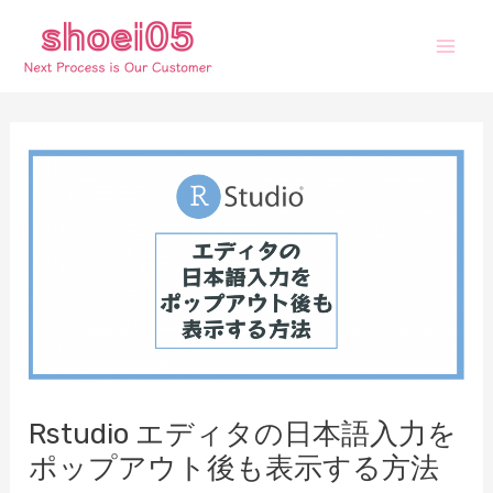
内
容
Mai
を
ス
Men
キ
ッ
プ
Rstudio エディタの日本語入力を
ポップアウト後も表示する方法