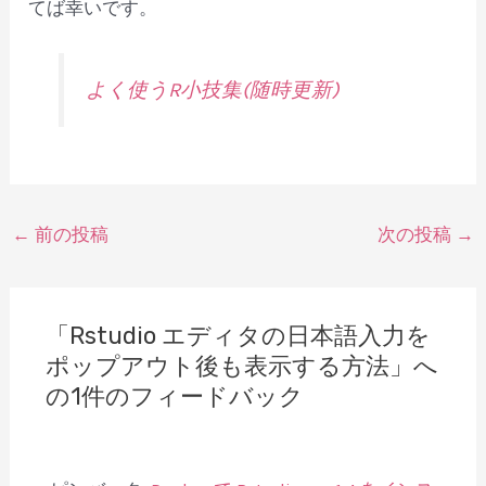
てば幸いです。
よく使うR小技集(随時更新)
投
←
前の投稿
次の投稿
→
稿
ナ
ビ
「Rstudio エディタの日本語入力を
ゲ
ポップアウト後も表示する方法」へ
ー
の1件のフィードバック
シ
ョ
ン