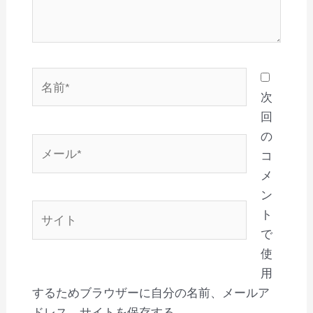
名
前
次
*
回
の
メ
コ
ー
メ
ル
ン
*
サ
ト
イ
で
ト
使
用
するためブラウザーに自分の名前、メールア
ドレス、サイトを保存する。