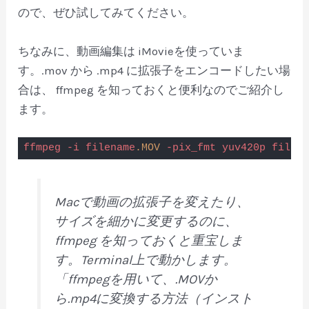
ので、ぜひ試してみてください。
ちなみに、動画編集は iMovieを使っていま
す。.mov から .mp4 に拡張子をエンコードしたい場
合は、 ffmpeg を知っておくと便利なのでご紹介し
ます。
ffmpeg
-i
filename
.MOV
-pix_fmt
yuv420p
filena
Code language:
CSS
(
css
)
Macで動画の拡張子を変えたり、
サイズを細かに変更するのに、
ffmpeg を知っておくと重宝しま
す。Terminal上で動かします。
「ffmpegを用いて、.MOVか
ら.mp4に変換する方法（インスト