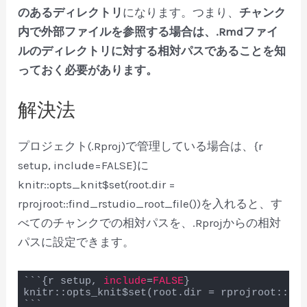
のあるディレクトリ
になります。つまり、
チャンク
内で外部ファイルを参照する場合は、.Rmdファイ
ルのディレクトリに対する相対パスであることを知
っておく必要があります。
解決法
プロジェクト(.Rproj)で管理している場合は、{r
setup, include=FALSE}に
knitr::opts_knit$set(root.dir =
rprojroot::find_rstudio_root_file())を入れると、す
べてのチャンクでの相対パスを、.Rprojからの相対
パスに設定できます。
```{r setup, 
include
=
FALSE
}

knitr::opts_knit$set(root.dir = rprojroot::fin
```