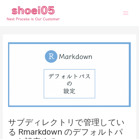
内
容
Mai
を
ス
Men
キ
ッ
プ
サブディレクトリで管理してい
る Rmarkdown のデフォルトパ