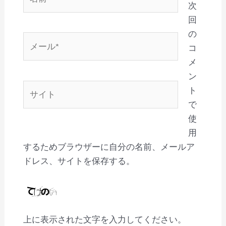
前
次
*
回
の
メ
コ
ー
メ
ル
ン
*
サ
ト
イ
で
ト
使
用
するためブラウザーに自分の名前、メールア
ドレス、サイトを保存する。
上に表示された文字を入力してください。