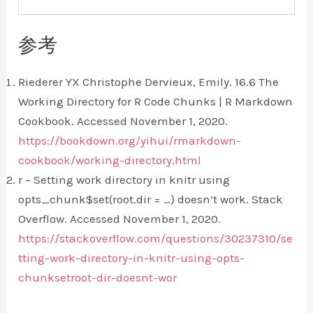
参考
Riederer YX Christophe Dervieux, Emily. 16.6 The
Working Directory for R Code Chunks | R Markdown
Cookbook. Accessed November 1, 2020.
https://bookdown.org/yihui/rmarkdown-
cookbook/working-directory.html
r – Setting work directory in knitr using
opts_chunk$set(root.dir = …) doesn’t work. Stack
Overflow. Accessed November 1, 2020.
https://stackoverflow.com/questions/30237310/se
tting-work-directory-in-knitr-using-opts-
chunksetroot-dir-doesnt-wor