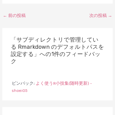
投
←
前の投稿
次の投稿
→
稿
ナ
ビ
「サブディレクトリで管理してい
ゲ
る Rmarkdown のデフォルトパスを
ー
設定する」への1件のフィードバッ
シ
ク
ョ
ン
ピンバック:
よく使うR小技集(随時更新) -
shoei05