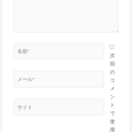
名
前
次
*
回
の
メ
コ
ー
メ
ル
ン
*
サ
ト
イ
で
ト
使
用