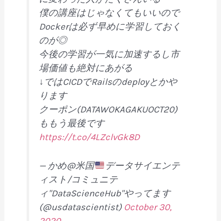
僕の講座はじゃなくてもいいので
Dockerは必ず早めに学習しておく
のが◎
今後の学習が一気に加速するし市
場価値も絶対にあがる
↓ではCICDでRailsのdeployとかや
ります
クーポン(DATAWOKAGAKUOCT20)
ももう最後です
https://t.co/4LZclvGk8D
— かめ@米国
データサイエンテ
ィスト/コミュニテ
ィ"DataScienceHub"やってます
(@usdatascientist)
October 30,