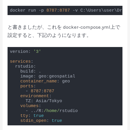
Code language:
CSS
(
css
)
docker run -p 
8787
:
8787
 -v C:\Users\user\Dropb
Code language:
JavaScript
(
javascript
)
と書きましたが、これを docker-compose.yml上で
設定すると、下記のようになります。
version: 
'3'
services
:

  rstudio:

    build: .

    image: geo:geospatial

container_name
: geo

ports
:

      - 
8787
:
8787
environment
:

      TZ: Asia/Tokyo

volumes
:

      - ../R:
/home/
rstudio

tty
: 
true
stdin_open
: 
true
Code language:
JavaScript
(
javascript
)