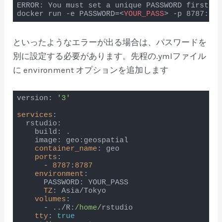
ERROR: You must set a unique PASSWORD first!! 
docker run -e PASSWORD=
<
YOUR_PASS
>
 -p 8787:878
Code language:
HTML, XML
(
xml
)
といったようなエラーが出る場合は、パスワードを
別に設定する必要があります。先程の.ymlファイル
に environment オプションを追加します
version: 
'3'
services
:

  rstudio:

    build: .

    image: geo:geospatial

container_name
: geo

ports
:

      - 
8787
:
8787
environment
:

      PASSWORD: YOUR_PASS

TZ
: Asia/Tokyo

volumes
:

      - ../R:
/home/
rstudio

tty
: 
true