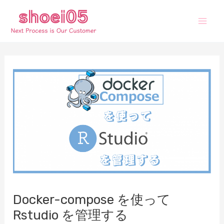
内
容
Mai
を
ス
Men
キ
ッ
プ
Docker-compose を使って
Rstudio を管理する