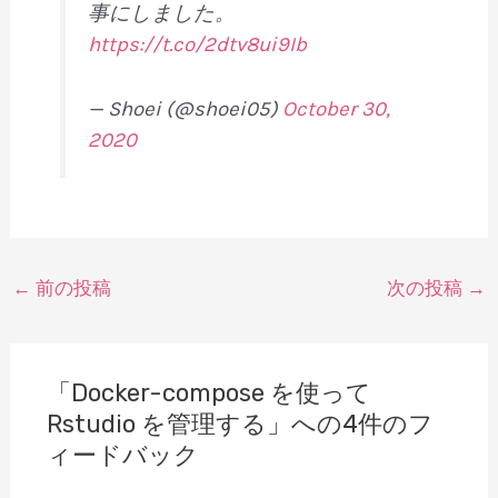
事にしました。
https://t.co/2dtv8ui9Ib
— Shoei (@shoei05)
October 30,
2020
投
←
前の投稿
次の投稿
→
稿
ナ
ビ
「Docker-compose を使って
ゲ
Rstudio を管理する」への4件のフ
ー
ィードバック
シ