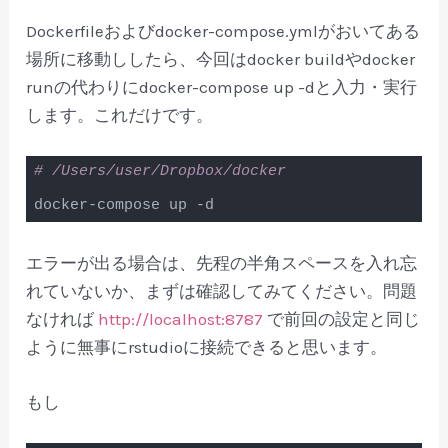
Code language:
PHP
(
php
)
Dockerfileおよびdocker-compose.ymlがおいてある
場所に移動ししたら、今回はdocker buildやdocker
runの代わりにdocker-compose up -dと入力・実行
します。これだけです。
# /Users/user/Dropbox/docker
docker-compose up -d
Code language:
PHP
(
php
)
エラーが出る場合は、先程の半角スペースを入れ忘
れていないか、まずは確認してみてください。問題
なければ
http://localhost:8787
で前回の設定と同じ
ように無事にrstudioに接続できると思います。
もし