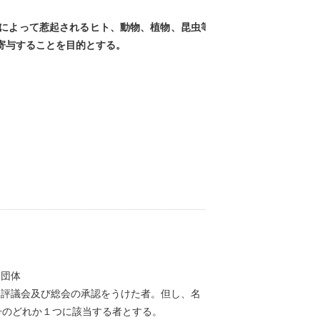
によって惹起されるヒト、動物、植物、昆虫等
寄与することを目的とする。
は団体
し評議会及び総会の承認をうけた者。但し、名
号のどれか１つに該当する者とする。