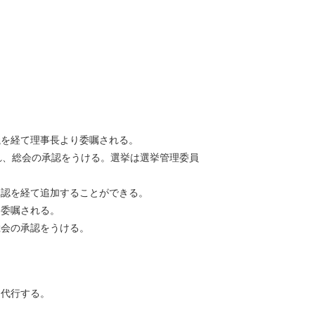
。
議を経て理事長より委嘱される。
れ、総会の承認をうける。選挙は選挙管理委員
承認を経て追加することができる。
り委嘱される。
総会の承認をうける。
を代行する。
。