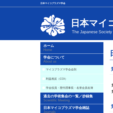
日本マイコプラズマ学会
日本マイ
The Japanese Society
ホーム
Home
学会について
About us
マイコプラズマ学会会則
利益相反（COI）
学会役員・歴代理事長・名誉会員名簿
過去の学術集会の一覧／抄録集
Scientific Meeting
日本マイコプラズマ学会雑誌
Journals