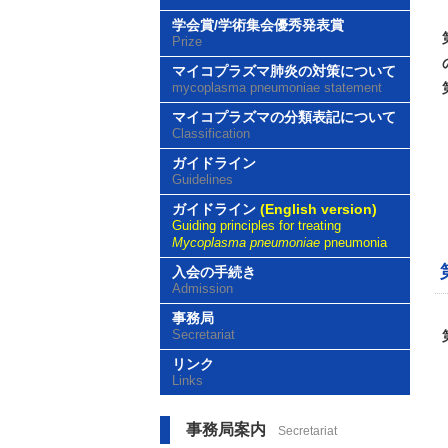
学会賞/学術集会優秀発表賞
Prize
マイコプラズマ肺炎の対策について
mycoplasma pneumoniae statement
マイコプラズマの分類表記について
Classification
ガイドライン
Guidelines
ガイドライン
(English version)
Guiding principles for treating
Mycoplasma pneumoniae
pneumonia
入会の手続き
Admission
事務局
Secretariat
リンク
Links
事務局案内
Secretariat