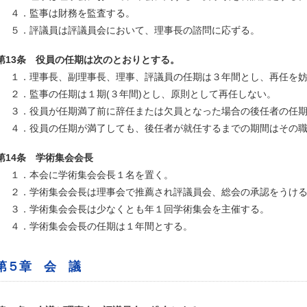
４．監事は財務を監査する。
５．評議員は評議員会において、理事長の諮問に応ずる。
第13条 役員の任期は次のとおりとする。
１．理事長、副理事長、理事、評議員の任期は３年間とし、再任を
２．監事の任期は１期(３年間)とし、原則として再任しない。
３．役員が任期満了前に辞任または欠員となった場合の後任者の任
４．役員の任期が満了しても、後任者が就任するまでの期間はその
第14条 学術集会会長
１．本会に学術集会会長１名を置く。
２．学術集会会長は理事会で推薦され評議員会、総会の承認をうけ
３．学術集会会長は少なくとも年１回学術集会を主催する。
４．学術集会会長の任期は１年間とする。
第５章 会 議