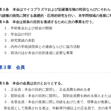
第３条 本会はマイコプラズマおよび近縁微生物の性状ならびにそれら
の諸種の病気に関する基礎的・応用的研究を行い、本学問領域の発展に
第４条 本会は前条の目的を達成するために次の事業を行う。
１．学術集会および総会の開催
２．学会誌の刊行
３．研究業績の表彰
４．内外の学術諸団体との連絡ならびに協力活動
５．前項のほか本会の目的達成に必要な事業
第３章 会員
第５条 本会の会員は次のとおりとする。
１．正会員：本会の目的に賛同し、正会員費を納める者
２．賛助会員：本会の目的に賛同し、賛助会員費を納める個人また
３．名誉会員：本会の発展に関し功績をあげた者で、理事会が推薦
誉会員として推薦される者は、年齢満70歳以上の正会員で、次の各