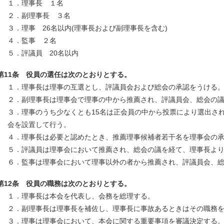
１．理事長 １名
２．副理事長 ３名
３．理事 26名以内(理事長および副理事長を含む)
４．監事 ２名
５．評議員 20名以内
第11条 役員の選任は次のとおりとする。
１．理事長は理事の互選とし、評議員会および総会の承認をうける
２．副理事長は理事会で理事の中から推薦され、評議員会、総会の
３．理事のうち少なくとも15名は正会員の中から投票により選出さ
会を設置して行う。
４．理事長は必要と認めたとき、推薦理事候補者若干名を理事会の
５．評議員は理事会において推薦され、総会の議を経て、理事長よ
６．監事は理事会において理事以外の者から推薦され、評議員会、
第12条 役員の職務は次のとおりとする。
１．理事長は本会を代表し、会務を総理する。
２．副理事長は理事長を補佐し、理事長に事故あるときはその職務
３．理事は理事会において、本会に関する重要事項を審議決定する