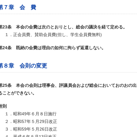
第７章 会 費
第23条 本会の会費は次のとおりとし、総会の議決を経て定める。
１．正会員費、賛助会員費(但し、学生会員費無料)
第24条 既納の会費は理由の如何に拘らず返還しない。
第８章 会則の変更
第25条 本会の会則は理事会、評議員会および総会においておのおの
ることができない。
附則
１．昭和49年６月８日施行
２．昭和57年５月29日改正
３．昭和59年５月26日改正
４．平成６年５月13日改正