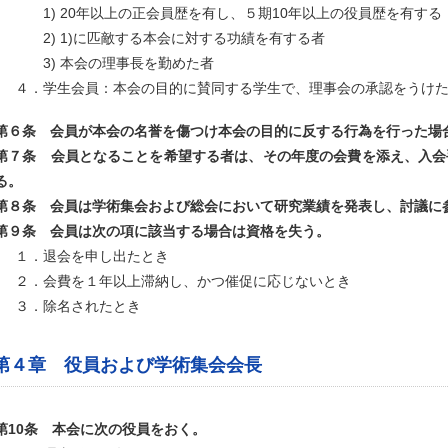
1) 20年以上の正会員歴を有し、５期10年以上の役員歴を有する
2) 1)に匹敵する本会に対する功績を有する者
3) 本会の理事長を勤めた者
４．学生会員：本会の目的に賛同する学生で、理事会の承認をうけ
第６条 会員が本会の名誉を傷つけ本会の目的に反する行為を行った場
第７条 会員となることを希望する者は、その年度の会費を添え、入会
る。
第８条 会員は学術集会および総会において研究業績を発表し、討議に
第９条 会員は次の項に該当する場合は資格を失う。
１．退会を申し出たとき
２．会費を１年以上滞納し、かつ催促に応じないとき
３．除名されたとき
第４章 役員および学術集会会長
第10条 本会に次の役員をおく。