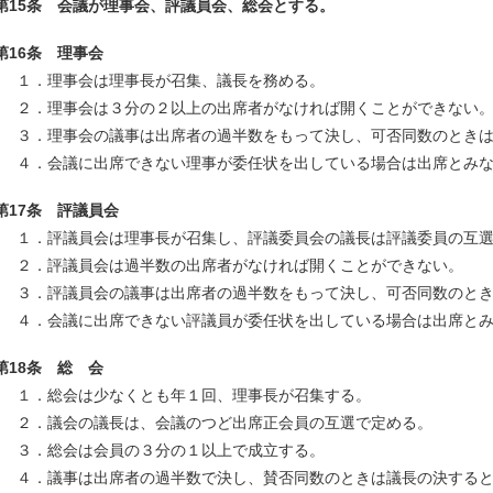
第15条 会議が理事会、評議員会、総会とする。
第16条 理事会
１．理事会は理事長が召集、議長を務める。
２．理事会は３分の２以上の出席者がなければ開くことができない
３．理事会の議事は出席者の過半数をもって決し、可否同数のとき
４．会議に出席できない理事が委任状を出している場合は出席とみ
第17条 評議員会
１．評議員会は理事長が召集し、評議委員会の議長は評議委員の互
２．評議員会は過半数の出席者がなければ開くことができない。
３．評議員会の議事は出席者の過半数をもって決し、可否同数のと
４．会議に出席できない評議員が委任状を出している場合は出席と
第18条 総 会
１．総会は少なくとも年１回、理事長が召集する。
２．議会の議長は、会議のつど出席正会員の互選で定める。
３．総会は会員の３分の１以上で成立する。
４．議事は出席者の過半数で決し、賛否同数のときは議長の決する