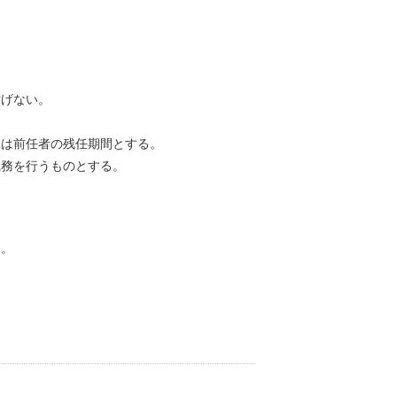
妨げない。
期は前任者の残任期間とする。
職務を行うものとする。
る。