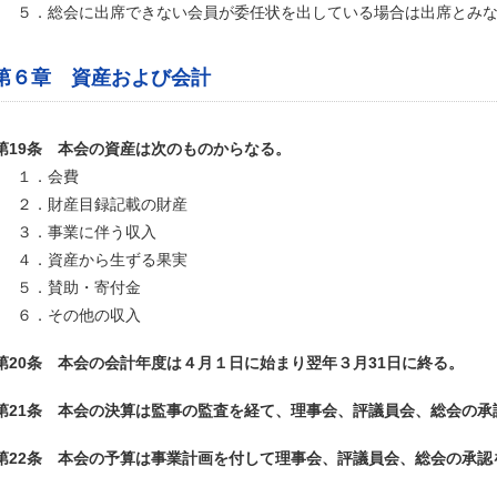
５．総会に出席できない会員が委任状を出している場合は出席とみ
第６章 資産および会計
第19条 本会の資産は次のものからなる。
１．会費
２．財産目録記載の財産
３．事業に伴う収入
４．資産から生ずる果実
５．賛助・寄付金
６．その他の収入
第20条 本会の会計年度は４月１日に始まり翌年３月31日に終る。
第21条 本会の決算は監事の監査を経て、理事会、評議員会、総会の承
第22条 本会の予算は事業計画を付して理事会、評議員会、総会の承認