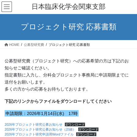
コ
ナ
日本臨床化学会関東支部
ン
ビ
テ
ゲ
ン
ー
プロジェクト研究 応募書類
ツ
シ
へ
ョ
ス
ン
HOME
公募型研究費
プロジェクト研究 応募書類
キ
に
ッ
移
プ
動
公募型研究費（プロジェクト研究）への応募希望の方は下記のお
知らせご確認ください。
指定書類に入力し、分科会プロジェクト事務局に申請期限までに
送付をお願いします。
多くの方からの応募をお待ちしております。
下記のリンクからファイルをダウンロードしてください
申請期限：2026年1月14日(水) 17時
2026年プロジェクト研究公募お知らせ
ダウンロード
2026年プロジェクト研究公募お知らせ（詳細）
ダウンロード
2026年プロジェクト研究申請用Wordファイル
ダウンロード