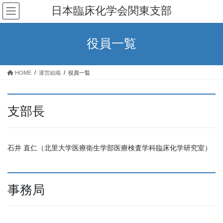
コ
ナ
日本臨床化学会関東支部
ン
ビ
テ
ゲ
ン
ー
役員一覧
ツ
シ
へ
ョ
ス
ン
HOME
運営組織
役員一覧
キ
に
ッ
移
プ
動
支部長
石井 直仁（北里大学医療衛生学部医療検査学科臨床化学研究室）
事務局