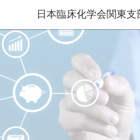
コ
ナ
ン
ビ
日本臨床化学会関東支
テ
ゲ
ン
ー
ツ
シ
へ
ョ
ス
ン
キ
に
ッ
移
プ
動
若手会員向けワークシ
若手会員の育成と交流促進事業です
Previous
READ MORE