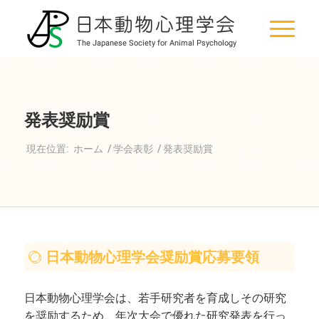
発表奨励賞
現在位置:
ホーム
/
学会表彰
/
発表奨励賞
日本動物心理学会奨励賞応募要領
日本動物心理学会は、若手研究者を育成しその研究
を奨励するため、年次大会で優れた研究発表を行っ