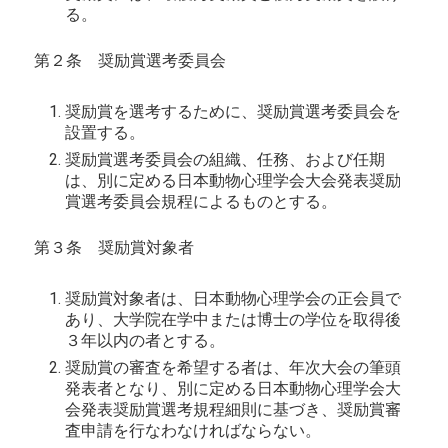
る。
第２条 奨励賞選考委員会
奨励賞を選考するために、奨励賞選考委員会を
設置する。
奨励賞選考委員会の組織、任務、および任期
は、別に定める日本動物心理学会大会発表奨励
賞選考委員会規程によるものとする。
第３条 奨励賞対象者
奨励賞対象者は、日本動物心理学会の正会員で
あり、大学院在学中または博士の学位を取得後
３年以内の者とする。
奨励賞の審査を希望する者は、年次大会の筆頭
発表者となり、別に定める日本動物心理学会大
会発表奨励賞選考規程細則に基づき、奨励賞審
査申請を行なわなければならない。