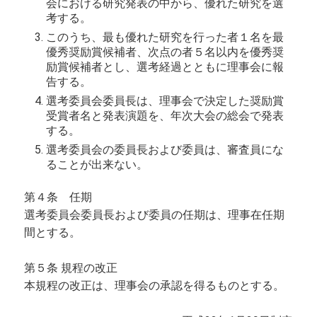
会における研究発表の中から、優れた研究を選
考する。
このうち、最も優れた研究を行った者１名を最
優秀奨励賞候補者、次点の者５名以内を優秀奨
励賞候補者とし、選考経過とともに理事会に報
告する。
選考委員会委員長は、理事会で決定した奨励賞
受賞者名と発表演題を、年次大会の総会で発表
する。
選考委員会の委員長および委員は、審査員にな
ることが出来ない。
第４条 任期
選考委員会委員長および委員の任期は、理事在任期
間とする。
第５条 規程の改正
本規程の改正は、理事会の承認を得るものとする。