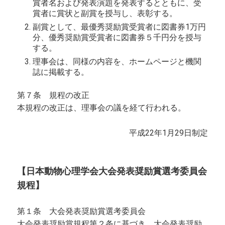
賞者名および発表演題を発表するとともに、受
賞者に賞状と副賞を授与し、表彰する。
副賞として、最優秀奨励賞受賞者に図書券1万円
分、優秀奨励賞受賞者に図書券５千円分を授与
する。
理事会は、同様の内容を、ホームページと機関
誌に掲載する。
第７条 規程の改正
本規程の改正は、理事会の議を経て行われる。
平成22年1月29日制定
【日本動物心理学会大会発表奨励賞選考委員会
規程】
第１条 大会発表奨励賞選考委員会
大会発表奨励賞規程第２条に基づき、大会発表奨励