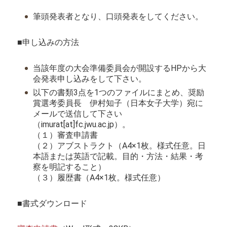
筆頭発表者となり、口頭発表をしてください。
■申し込みの方法
当該年度の大会準備委員会が開設するHPから大
会発表申し込みをして下さい。
以下の書類3点を1つのファイルにまとめ、奨励
賞選考委員長 伊村知子（日本女子大学）宛に
メールで送信して下さい
（imurat[at]fc.jwu.ac.jp）。
（１）審査申請書
（２）アブストラクト（A4×1枚。様式任意。日
本語または英語で記載。目的・方法・結果・考
察を明記すること）
（３）履歴書（A4×1枚。様式任意）
■書式ダウンロード