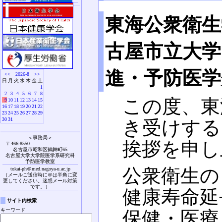
東海公衆衛生
古屋市立大学
進・予防医学
<<
2026-8
>>
日
月
火
水
木
金
土
1
2
3
4
5
6
7
8
この度、東
9
10
11
12
13
14
15
16
17
18
19
20
21
22
23
24
25
26
27
28
29
30
31
き受けする
＜事務局＞
挨拶を申し
〒466-8550
名古屋市昭和区鶴舞町65
名古屋大学大学院医学系研究科
予防医学教室
公衆衛生の
tokai-ph＠med.nagoya-u.ac.jp
（メールご送信時に＠は半角に変
更してください。迷惑メール対策
です。）
健康寿命延
サイト内検索
キーワード
保健・医療