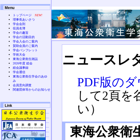
Menu
トップページ
NEW!
理事長あいさつ
学会会則
役員名簿
学会の趣旨
学会の活動目的
学会入会のご案内
賛助会員のご案内
学会パンフレット
ニュースレ
学術大会
東海公衆衛生雑誌
2026年度 総会
総会議事録
学会通信
東海公衆衛生学会のあゆ
PDF版の
み
会員意向調査
関連団体等からのお知らせ
して2頁を
い）
Link
東海公衆衛