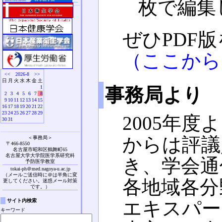
枚で編集
ぜひPDF
（ここから
<<
2026-8
>>
日
月
火
水
木
金
土
事務局より
1
2
3
4
5
6
7
8
9
10
11
12
13
14
15
16
17
18
19
20
21
22
23
24
25
26
27
28
29
2005年度
30
31
からは評議
＜事務局＞
〒466-8550
名古屋市昭和区鶴舞町65
名古屋大学大学院医学系研究科
き、学会通
予防医学教室
tokai-ph＠med.nagoya-u.ac.jp
（メールご送信時に＠は半角に変
各地域各分
更してください。迷惑メール対策
です。）
サイト内検索
エキスパー
キーワード