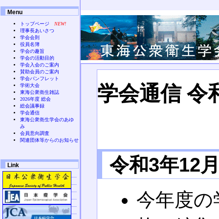
Menu
トップページ
NEW!
理事長あいさつ
学会会則
役員名簿
学会の趣旨
学会の活動目的
学会入会のご案内
賛助会員のご案内
学会パンフレット
学会通信 令和
学術大会
東海公衆衛生雑誌
2026年度 総会
総会議事録
学会通信
東海公衆衛生学会のあゆ
み
会員意向調査
関連団体等からのお知らせ
令和3年12
Link
今年度の