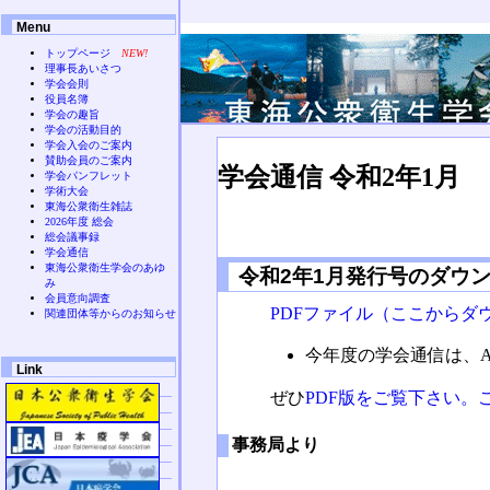
Menu
トップページ
NEW!
理事長あいさつ
学会会則
役員名簿
学会の趣旨
学会の活動目的
学会入会のご案内
賛助会員のご案内
学会通信 令和2年1月
学会パンフレット
学術大会
東海公衆衛生雑誌
2026年度 総会
総会議事録
学会通信
東海公衆衛生学会のあゆ
令和2年1月発行号のダウ
み
会員意向調査
PDFファイル（ここからダ
関連団体等からのお知らせ
今年度の学会通信は、A
Link
ぜひ
PDF版をご覧下さい。
事務局より