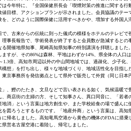
では今年特に、『全国保健所長会「喫煙対策の推進に関する行動
数値目標、アクションプランが示されました。会員協議のテー
験を、どのように国際保健に活用すべきかや、増加する外国人
祝日で、古来からの伝統に則った儀式の模様をホテルのテレビで
、理事長報告で、学術発表が終了すると会員数が急減するとの
なる開催地県知事、尾崎高知県知事の特別講演を拝聴しました
ますが、その86%は森林、平地はわずか14%、県全体の人口は
2～1.3倍、高知市周辺以外の中山間地域では、過疎化、少子
県構想」を打ち出し、様々な地域づくり、地域活性化を目指し
、東京事務所を発信拠点として県外で販売して外貨（同じ日本
佐」、鰹のたたき、文旦などで言い表される如く、気候温暖で
ん、商店街の主婦の方、そして知事さん、異口同音に、「若者
産地消」という言葉は地方創生や、また学校給食の場で盛んに
化を図ろうとするものです。「地産外商」という言葉は、高知
ゅうに帰名しました。高知竜馬空港から黄色の機体のFDAに搭
に県営名古屋空港に着陸し、帰宅しました。