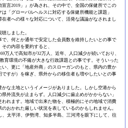
宣言2019」』が為され、その中で、全国の保健所でこの
マは「グローバルヘルスに対応する保健所機能と課題」
滞在者への様々な対応について、活発な議論がなされまし
視聴しました。
事で、何とか通年で安定した会員数を維持したいとの事で
。その内容を要約すると、
69万人で高知市が32万人、近年、人口減少が続いており、
化、教育環境の不備が大きな行政課題との事です。そういった
たい、更に「地産外商」のスローガンのもと、県内の豊か
円ですが）を稼ぎ、県外からの移住者も増やしたいとの事
豊かな土地というイメージがありました。しかし空港から
の県外流失が止まらず。人口減少に歯止めがかからない」
使われます。地域で出来た物を、積極的にその地域で消費
県のおかれた厳しい状況を表しているのかもしれません。
乗し、太平洋、伊勢湾、知多半島、三河湾を眼下にして、往