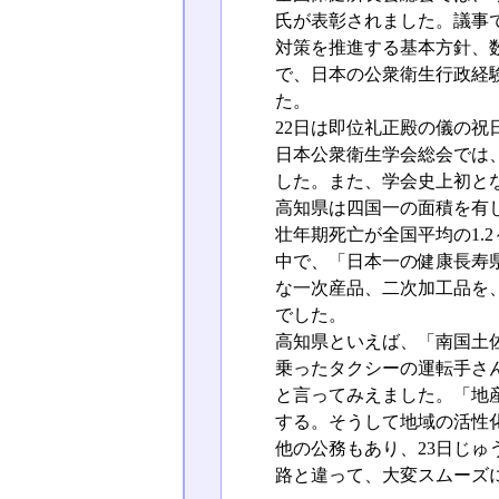
氏が表彰されました。議事
対策を推進する基本方針、
で、日本の公衆衛生行政経
た。
22日は即位礼正殿の儀の
日本公衆衛生学会総会では
した。また、学会史上初と
高知県は四国一の面積を有し
壮年期死亡が全国平均の1.
中で、「日本一の健康長寿
な一次産品、二次加工品を
でした。
高知県といえば、「南国土
乗ったタクシーの運転手さ
と言ってみえました。「地
する。そうして地域の活性
他の公務もあり、23日じ
路と違って、大変スムーズ