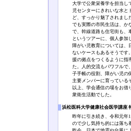
大学で公衆栄養学を担当し
児センターにきれいな水と
ど、すっかり魅了されまし
でも実際の市民生活は、か
で、幹線道路も住宅街も、
というツアーに、個人参加
障がい児教育については、
ないケースもあるそうです
援の拠点をつくるように指
た。人的交流もパワフルで
子手帳の役割、障がい児の
主要メンバーに育っている
以上、学会通信の場をお借り
衆衛生活動でした。
浜松医科大学健康社会医学講座 
昨年に引き続き、令和元年
ので少し気持ち的には落ち
昨今、日本で地震や台風による被害が相