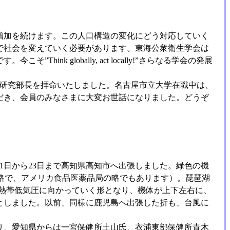
で増加を続けます。この人口構造の変化にどう対応していく
で社会を変えていく必要があります。東海公衆衛生学会は
k globally, act locally!”さらなる学会の発展
ル研究部長を拝命いたしました。名古屋市立大学在職中は、
ただき、会員のみなさまに大変お世話になりました。どうぞ
21日から23日まで高知県高知市へ出張しました。緑色の機
の略で、アメリカ食品医薬品局の略でもあります）。琵琶湖
った熱帯低気圧に向かっていく形となり、機体が上下左右に、
としました。以前、同様に鹿児島へ出張した折も、台風に
り、愛知県からは一宮保健所土山氏、衣浦東部保健所青木