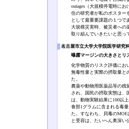
outages（大規模停電
住の研究者が私のポスター
として最重要課題の１つで
大規模災害時、被災者への
取り組んでいきたいと思っ
名古屋市立大学大学院医学研究科
曝露マージンの大きさとリ
化学物質のリスク評価において
無毒性量と実際の摂取量と
た。
農薬や動物用医薬品等の残
され、国民の摂取実態は、
は、動物実験結果に100以
食部1グラムに含まれる毒
た。すなわち、貝毒のMO
と受容は、たいへん奥深い