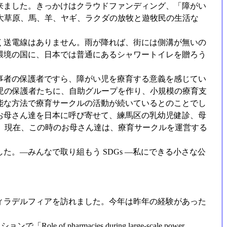
来ました。きっかけはクラウドファンディング、「障がい
大草原、馬、羊、ヤギ、ラクダの放牧と遊牧民の生活な
く送電線はありません。雨が降れば、街には側溝が無いの
環境の国に、日本では普通にあるシャワートイレを贈ろう
事者の保護者ですら、障がい児を療育する意義を感じてい
い児の保護者たちに、自助グループを作り、小規模の療育支
能な方法で療育サークルの活動が続いているとのことでし
お母さん達を日本に呼び寄せて、練馬区の乳幼児健診、母
す。現在、この時のお母さん達は、療育サークルを運営する
。―みんなで取り組もう SDGs ―私にできる小さな公
フィラデルフィアを訪れました。今年は昨年の経験があった
pharmacies during large-scale power