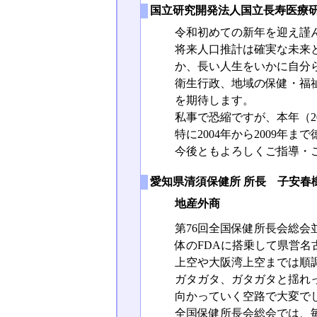
国立研究開発法人国立長寿医療研究ｾ
令和初めての新年を迎え謹
将来人口推計は確実な未来
か、長い人生をいかに自分
衛生行政、地域の保健・福祉の現場
を期待します。
私事で恐縮ですが、本年（2
特に2004年から2009
今後ともよろしくご指導・
愛知県清須保健所 所長 子安春
地産外商
第76回全国保健所長会総会
体のFDAに搭乗して県営
上空や大阪湾上空までは順調
ガタガタ、ガタガタと揺れ
向かっていく空路で大変で
全国保健所長会総会では、