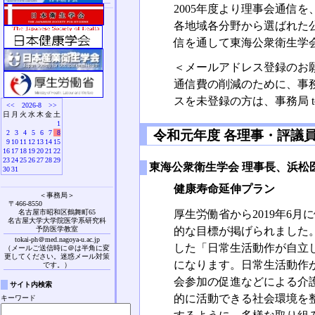
2005年度より理事会通信
各地域各分野から選ばれた
信を通して東海公衆衛生学
＜メールアドレス登録のお
通信費の削減のために、事
スを未登録の方は、事務局 tokai
<<
2026-8
>>
日
月
火
水
木
金
土
1
令和元年度 各理事・評議
2
3
4
5
6
7
8
9
10
11
12
13
14
15
16
17
18
19
20
21
22
23
24
25
26
27
28
29
東海公衆衛生学会 理事長、浜松
30
31
健康寿命延伸プラン
＜事務局＞
〒466-8550
厚生労働省から2019年6
名古屋市昭和区鶴舞町65
名古屋大学大学院医学系研究科
的な目標が掲げられました
予防医学教室
tokai-ph＠med.nagoya-u.ac.jp
した「日常生活動作が自立
（メールご送信時に＠は半角に変
更してください。迷惑メール対策
になります。日常生活動作
です。）
会参加の促進などによる介
サイト内検索
的に活動できる社会環境を
キーワード