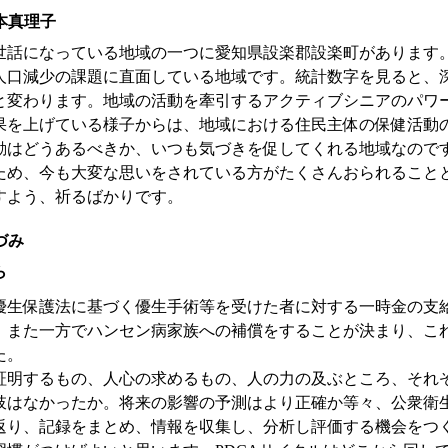
本真理子
世話になっている地域の一つに愛知県設楽郡設楽町があります。
人口減少の課題に直面している地域です。統計数字を見ると、
と変わります。地域の活動を牽引するアクティブシニアのパワ
果を上げている様子からは、地域における住民主体の保健活動
動はどうあるべきか、いつも気づきを促してくれる地域なので
のため、今も大変な思いをされている方がたくさんおられることと
すよう、祈るばかりです。
づみ
ら
旧優生保護法に基づく優生手術等を受けた者に対する一時金の支
。また一方でハンセン病家族への補償をすることが決まり、こ
た。
証明するもの、人心の求めるもの、人の力の及ぶところ、それ
肢はなかったか。将来の影響の予測はより正確か等々、公衆衛
返り、記録をまとめ、情報を収集し、分析し評価する機会をつ