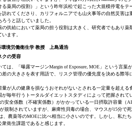
時における薬局の役割）」という昨年浜松で起こった大規模停電を
を訪れてくださり、カリフォルニアでも山火事等の自然災害は
あろうと話していました。
薬の供給において薬局の担う役割は大きく、研究者でもあり薬
ています。
環境労働衛生学 教授 上島通浩
スクの受容
は、「曝露マージンMargin of Exposure, MOE」と
の差の大きさを表す用語で、リスク管理の優先度を決める際等に
留量が人の健康を損なうおそれがないとされる一定量を超える
国が毎年行うトータルダイエットスタディによって把握されて
上の安全係数（不確実係数）がかかっている一日摂取許容量（A
量が規制されていますが、麻痺性貝毒の場合、マウスが15分で
Eは、農薬等のMOEに比べ相当に小さいのです。しかし、私た
公衆衛生課題であると感じます。