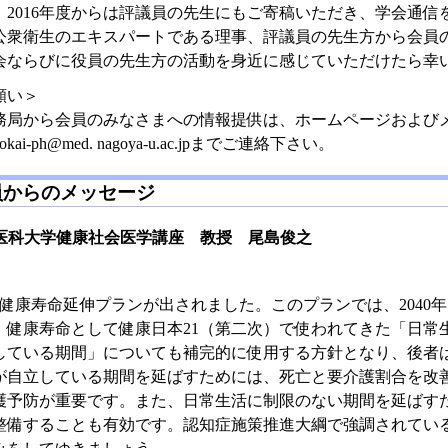
を、2016年度からは評議員の先生にもご寄稿いただき、学会通信
公衆衛生のエキスパートである理事、評議員の先生方から会員
会ならびに役員の先生方の活動を身近に感じていただけたら幸
願い＞
務局から会員のみなさまへの情報提供は、ホームページおよび
-ph@med. nagoya-u.ac.jpまでご連絡下さい。
員からのメッセージ
医科大学健康社会医学講座 教授 尾島俊之
月に健康寿命延伸プランが出されました。このプランでは、204
。健康寿命として健康日本21（第二次）で使われてきた「日常
している期間」についても補完的に使用する方針となり、後者は
が自立している期間を延ばすためには、死亡と要介護割合を改
護予防が重要です。また、日常生活に制限のない期間を延ばす
整備することも有効です。認知症施策推進大綱で強調されてい