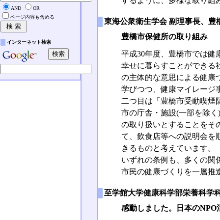
するように、多様な取り組
AND
OR
ページ内容も含める
東海公衆衛生学会 副理事長、豊
豊橋市保健所の取り組み
インターネット検索
平成30年度、豊橋市では
幸せに暮らすことができる
の主体的な意思による健康
学びつつ、健康マイレージ
二つ目は「豊橋市受動喫煙
市の庁舎・施設(一部を除く
の取り扱いとすることをそ
て、飲食店等への説明会を
きるものと考えています。
いずれの条例も、多くの関
市民の健康づくりを一層推
至学館大学健康科学部栄養科学科
感動しました。日本のNPO