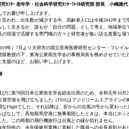
ﾝﾀｰ 老年学・社会科学研究ｾﾝﾀｰﾌﾚｲﾙ研究部 部長 小嶋雅代
んでお慶び申し上げます。
と言われ、出生数が減少する中、高齢者人口は今後2042年ま
らしく生きるか、誰もが「自分の問題」として考え、地域単位
で活躍する専門職の方々と研究者が集い語る貴重な場です。今こそ”Thin
019年）7月より大府市の国立長寿医療研究センター・フレイ
年まで徳留教授の下、東海公衆衛生学会の事務局長を務めさせてい
ご支援のほど、お願い申し上げます。
樹
並びに第78回日本公衆衛生学会総会出席のため、令和元年10月
名古屋空港を飛び立ちました（FDAはフジドリームエアライン
なFlightでした。それ以降は、折からの台風20号から変わ
っぱなしで、高知龍馬空港に無事着陸したときは、本当にホッ
した。この時期の飛行機旅行は台風との縁が切れません。
毎年恒例の、永年保健所業務に貢献した職員への会長表彰があ