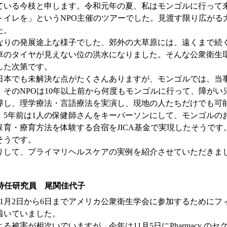
ている今枝と申します。令和元年の夏、私はモンゴルに行って
トイレを」というNPO主催のツアーでした。見渡す限り広がる
た。
なりの発展途上な様子でした、郊外の大草原には、遠くまで続
車のタイヤが見えない位の洪水になりました。そんな公衆衛生
した次第です。
日本でも未解決な点がたくさんありますが、モンゴルでは、当
。そのNPOは10年以上前から何度もモンゴルに行って、障が
導し、理学療法・言語療法を実演し、現地の人たちだけでも可
、5年前は1人の保健師さんをキーパーソンにして、モンゴルの
保育・療育方法を体験する合宿をJICA基金で実現したそうで
そうです。
して、プライマリヘルスケアの実例を紹介させていただきました
特任研究員 尾関佳代子
11月2日から6日までアメリカ公衆衛生学会に参加するために
着いていました。
次いでいますが、今年は11月5日にPharmacy のセクションで「Role of 