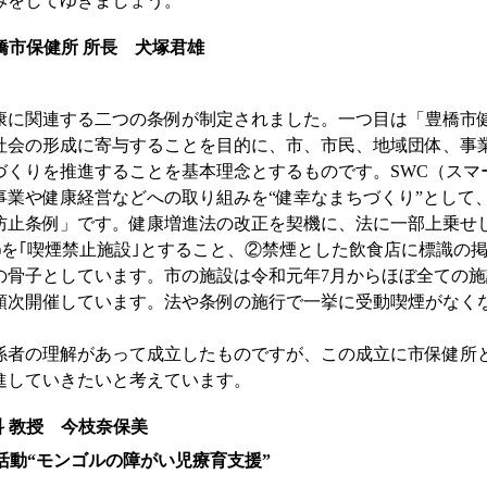
みをしてゆきましょう。
橋市保健所 所長 犬塚君雄
健康に関連する二つの条例が制定されました。一つ目は「豊橋市
社会の形成に寄与することを目的に、市、市民、地域団体、事
づくりを推進することを基本理念とするものです。SWC（スマ
事業や健康経営などへの取り組みを“健幸なまちづくり”として
防止条例」です。健康増進法の改正を契機に、法に一部上乗せし
)を｢喫煙禁止施設｣とすること、②禁煙とした飲食店に標識の
の骨子としています。市の施設は令和元年7月からほぼ全ての施
順次開催しています。法や条例の施行で一挙に受動喫煙がなく
係者の理解があって成立したものですが、この成立に市保健所
進していきたいと考えています。
 教授 今枝奈保美
活動“モンゴルの障がい児療育支援”