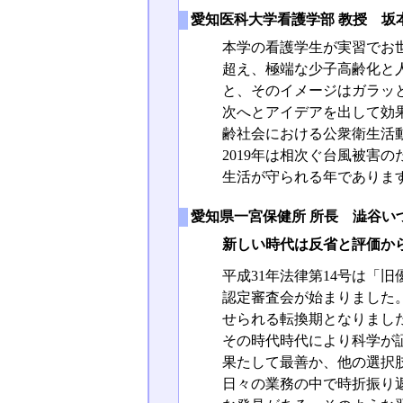
愛知医科大学看護学部 教授 坂
本学の看護学生が実習でお
超え、極端な少子高齢化と
と、そのイメージはガラッ
次へとアイデアを出して効
齢社会における公衆衛生活
2019年は相次ぐ台風被害
生活が守られる年でありま
愛知県一宮保健所 所長 澁谷い
新しい時代は反省と評価か
平成31年法律第14号は「
認定審査会が始まりました
せられる転換期となりまし
その時代時代により科学が
果たして最善か、他の選択
日々の業務の中で時折振り