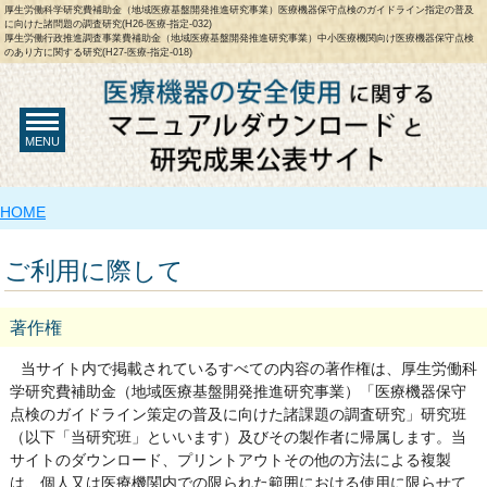
厚生労働科学研究費補助金（地域医療基盤開発推進研究事業）医療機器保守点検のガイドライン指定の普及
に向けた諸問題の調査研究(H26-医療-指定-032)
厚生労働行政推進調査事業費補助金（地域医療基盤開発推進研究事業）中小医療機関向け医療機器保守点検
のあり方に関する研究(H27-医療-指定-018)
MENU
HOME
ご利用に際して
著作権
当サイト内で掲載されているすべての内容の著作権は、厚生労働科
学研究費補助金（地域医療基盤開発推進研究事業）「医療機器保守
点検のガイドライン策定の普及に向けた諸課題の調査研究」研究班
（以下「当研究班」といいます）及びその製作者に帰属します。当
サイトのダウンロード、プリントアウトその他の方法による複製
は、個人又は医療機関内での限られた範囲における使用に限らせて