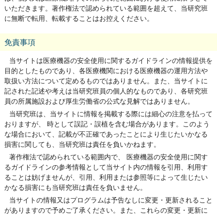
いただきます。著作権法で認められている範囲を超えて、当研究班
に無断で転用、転載することはお控えください。
免責事項
当サイトは医療機器の安全使用に関するガイドラインの情報提供を
目的としたものであり、各医療機関における医療機器の運用方法や
取扱い方法について定めるものではありません。また、当サイトに
記された記述や考えは当研究班員の個人的なものであり、各研究班
員の所属施設および厚生労働省の公式な見解ではありません。
当研究班は、当サイトに情報を掲載する際には細心の注意を払って
おりますが、 時として誤記・誤植を含む場合があります。このよう
な場合において、記載が不正確であったことにより生じたいかなる
損害に関しても、当研究班は責任を負いかねます。
著作権法で認められている範囲内で、 医療機器の安全使用に関す
るガイドラインの参考情報として当サイト内の情報を引用、利用す
ることは妨げませんが、引用、利用または参照等によって生じたい
かなる損害にも当研究班は責任を負いません。
当サイトの情報又はプログラムは予告なしに変更・更新されること
がありますので予めご了承ください。また、これらの変更・更新に