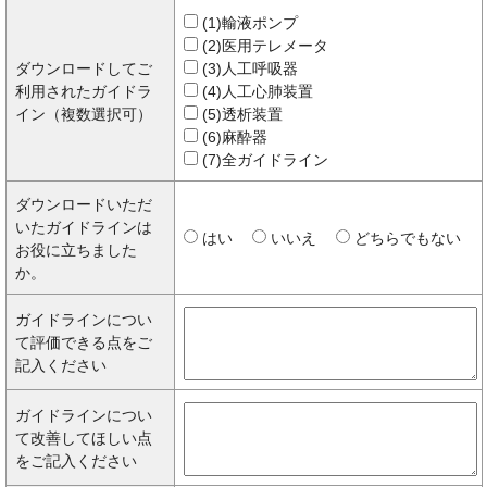
(1)輸液ポンプ
(2)医用テレメータ
ダウンロードしてご
(3)人工呼吸器
利用されたガイドラ
(4)人工心肺装置
イン（複数選択可）
(5)透析装置
(6)麻酔器
(7)全ガイドライン
ダウンロードいただ
いたガイドラインは
はい
いいえ
どちらでもない
お役に立ちました
か。
ガイドラインについ
て評価できる点をご
記入ください
ガイドラインについ
て改善してほしい点
をご記入ください