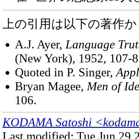
上の引用は以下の著作か
A.J. Ayer,
Language Trut
(New York), 1952, 107-8
Quoted in P. Singer,
Appl
Bryan Magee,
Men of Id
106.
KODAMA Satoshi <kodama@
Last modified: Tue Jun 29 