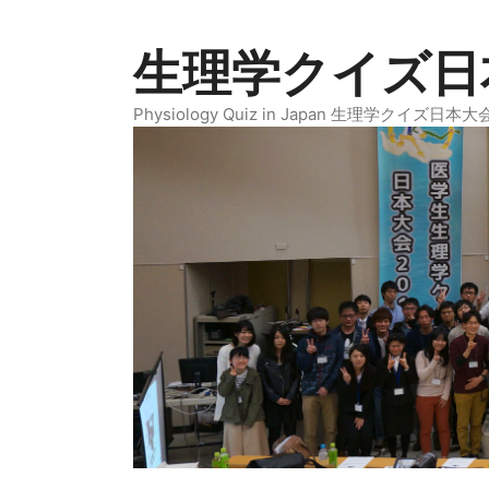
コ
ン
生理学クイズ日本
テ
ン
Physiology Quiz in Japan 生理学クイズ日
ツ
へ
ス
キ
ッ
プ