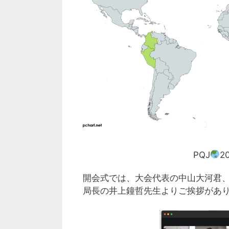
PQJ
2
開会式では、大会代表の中山大河君、
局長の井上鐘哲先生よりご挨拶があ