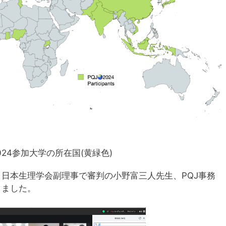
024参加大学の所在国(黄緑色)
日本生理学会副理事で審判の小野富三人先生、PQJ事務
りました。