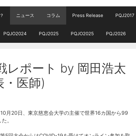
？
ニュース
コラム
Press Release
PQJ2017
PQJO2024
PQJ2025
PQJO2025
PQJ2026
観戦レポート by 岡田浩太
代表・医師)
024年10月20日、東京慈恵会大学の主催で世界16カ国から99
した。
の第5回大会からはCOVID-19を受けてオンライン参加を取