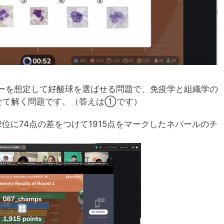
ギーを想定して好酸球を選ばせる問題で、免疫学と組織学の
せて解く問題です。（答えは①です）
位に74点の差をつけて1915点をマークしたネパールのチ