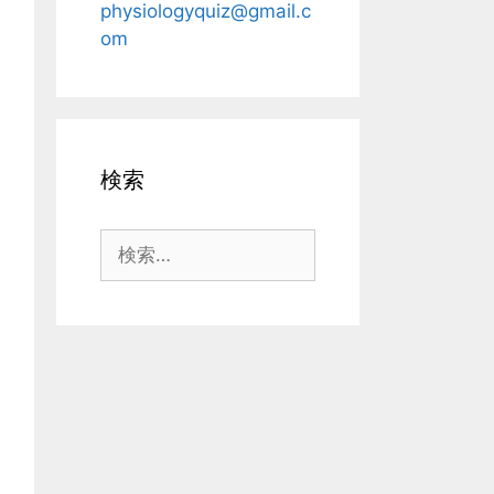
physiologyquiz@gmail.c
om
検索
検
索: