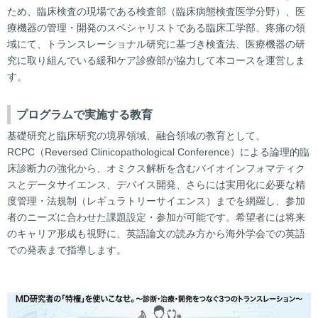
ため、臨床検査の現場である検査部（臨床病態検査医学分野）、医
療機器の管理・開発のスペシャリストである臨床工学部、疼痛の領
域にて、トランスレーショナル研究に基づき検査法、医療機器の研
究に取り組んでいる緩和ケア診療部が協力して本コースを運営しま
す。
プログラムで実施する教育
基礎研究と臨床研究の境界領域、融合領域の教育として、
RCPC（Reversed Clinicopathological Conference）による論理的臨
床診断力の強化から、オミクス解析を含むバイオインフォマティク
スとデータサイエンス、デバイス開発、さらには実用化に必要な精
度管理・法規制（レギュラトリーサイエンス）までを網羅し、参加
者のニーズに合わせた課題設定・参加が可能です。希望者には将来
のキャリア形成も視野に、英語論文の読み方から海外学会での英語
での発表まで指導します。