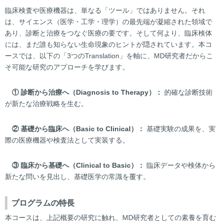
臨床検査や医療機器は、単なる「ツール」ではありません。それ
は、サイエンス（医学・工学・理学）の最先端が凝縮された領域で
あり、診断と治療をつなぐ医療の要です。そして何より、臨床検体
には、まだ誰も知らない生命現象のヒントが隠されています。本コ
ースでは、以下の「3つのTranslation」を軸に、MD研究者だからこ
そ可能な研究のアプローチを学びます。
①
診断から治療へ（Diagnosis to Therapy
）：
的確な診断技術
が新たな治療戦略を生む。
②
基礎から臨床へ（Basic to Clinical
）：
基礎実験の成果を、実
際の医療機器や検査法として実装する。
③
臨床から基礎へ（Clinical to Basic
）：
臨床データや検体から
新たな問いを見出し、基礎医学の常識を覆す。
プログラムの特長
本コースは、上記概要の研究に触れ、MD研究者としての素養を育む