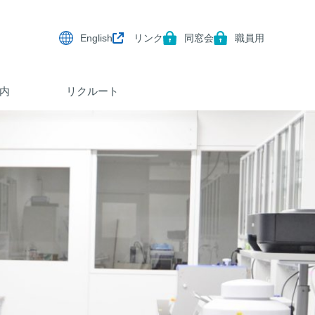
English
リンク
同窓会
職員用
内
リクルート