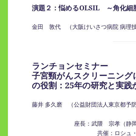
演題２：悩めるOLSIL ～角化
金田 敦代 （大阪けいさつ病院 病理
ランチョンセミナー
子宮頸がんスクリーニングにおけ
の役割：25年の研究と実践
藤井 多久磨 （公益財団法人東京都予
座長：武隈 宗孝（静
共催：ロシュ