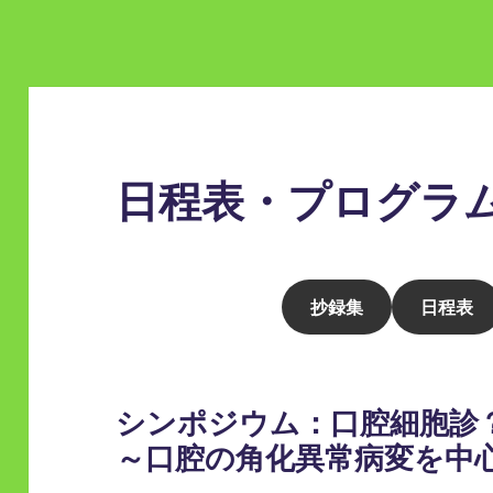
日程表・プログラ
抄録集
日程表
シンポジウム：口腔細胞診
～口腔の角化異常病変を中