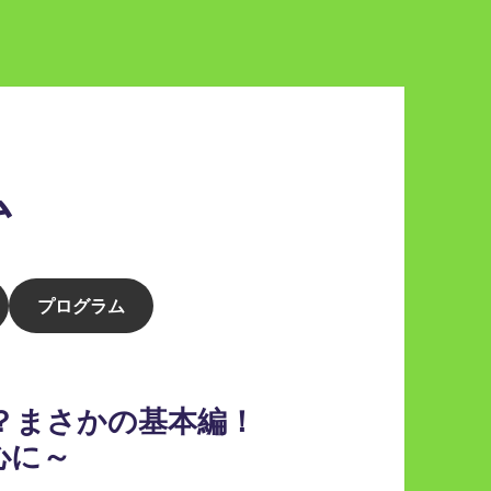
ム
プログラム
？まさかの基本編！
心に～