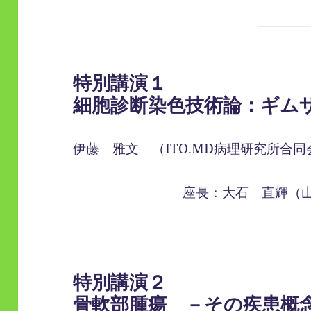
特別講演１
細胞診断染色技術論：ギム
伊藤 雅文 （ITO.MD病理研究所合同
座長：大石 直輝（
特別講演２
骨軟部腫瘍 －その疾患概