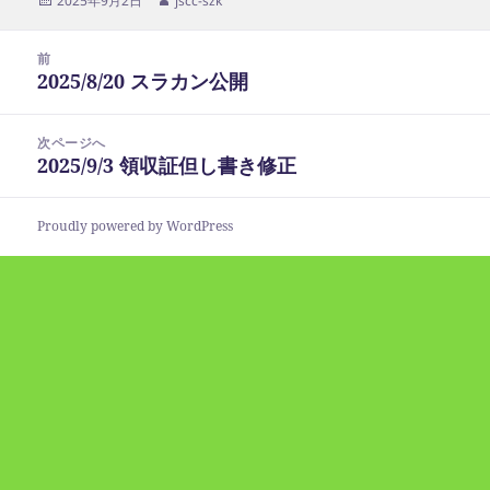
2025年9月2日
jscc-szk
稿
成
日:
者
投
前
稿
2025/8/20 スラカン公開
前
ナ
の
ビ
投
次ページへ
ゲ
稿:
2025/9/3 領収証但し書き修正
次
ー
の
シ
投
ョ
Proudly powered by WordPress
稿:
ン