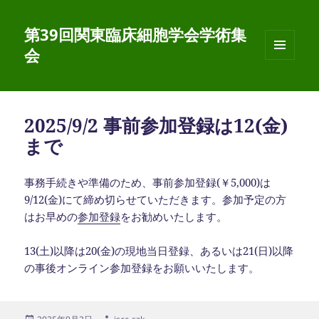
第39回関東臨床細胞学会学術集
会
メニュ
ーとウ
ィジェ
ット
2025/9/2 事前参加登録は12(金)
まで
事務手続きや準備のため、事前参加登録(￥5,000)は
9/12(金)にて締め切らせていただきます。参加予定の方
はお早めの
参加登録
をお勧めいたします。
13(土)以降は20(金)の現地当日登録、あるいは21(日)以降
の事後オンライン参加登録をお願いいたします。
投
作