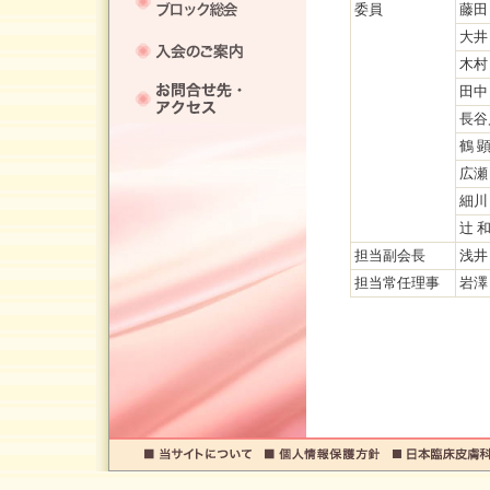
委員
藤田
大井
木村
田中
長谷
鶴 
広瀬
細川
辻 
担当副会長
浅井
担当常任理事
岩澤