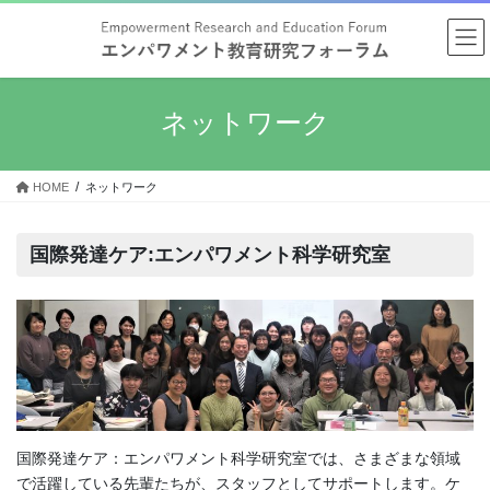
コ
ナ
ン
ビ
テ
ゲ
ン
ー
ツ
シ
ネットワーク
へ
ョ
ス
ン
キ
に
HOME
ネットワーク
ッ
移
プ
動
国際発達ケア:エンパワメント科学研究室
国際発達ケア：エンパワメント科学研究室では、さまざまな領域
で活躍している先輩たちが、スタッフとしてサポートします。ケ