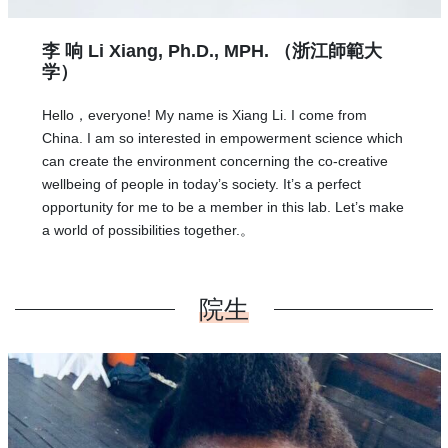
李 响 Li Xiang
,
Ph.D.,
MPH.
（
浙江師範大
学）
Hello，everyone! My name is Xiang Li. I come from
China. I am so interested in empowerment science which
can create the environment concerning the co-creative
wellbeing of people in today’s society. It’s a perfect
opportunity for me to be a member in this lab. Let’s make
a world of possibilities together.。
院生