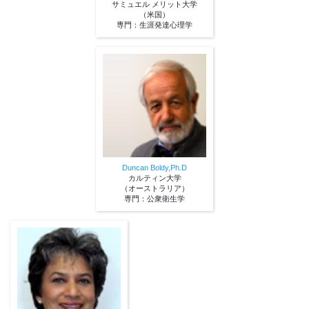
サミュエル メリット大学
（米国）
専門：生涯発達心理学
Duncan Boldy,Ph.D
カルティン大学
（オーストラリア）
専門：公衆衛生学