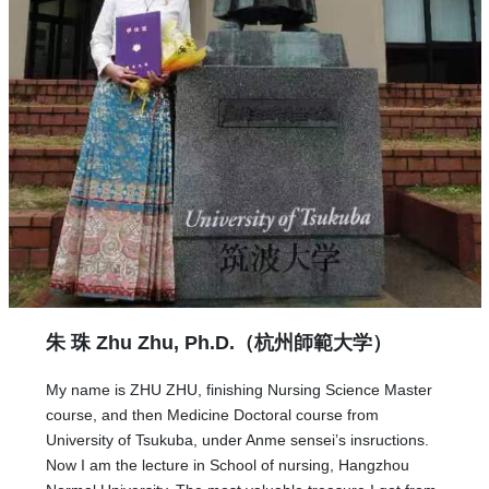
朱 珠 Zhu Zhu,
Ph.D.
（杭州師範大学）
My name is ZHU ZHU, finishing Nursing Science Master
course, and then Medicine Doctoral course from
University of Tsukuba, under Anme sensei’s insructions.
Now I am the lecture in School of nursing, Hangzhou