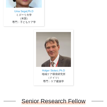
Uma Segal,Ph.D
ミズーリ大学
（米国）
専門：子どもケア学
Holger Stolarz,Ph.D
地域ケア環境研究所
（ドイツ）
専門：ケア建築学
Senior Research Fellow