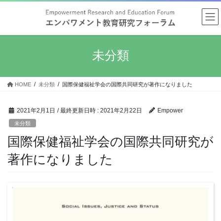
コ
ナ
ン
ビ
テ
ゲ
ン
ー
ツ
シ
未分類
へ
ョ
ス
ン
キ
に
HOME
未分類
国際保健福祉学会の国際共同研究が著作になりました
ッ
移
プ
動
2021年2月1日
/ 最終更新日時 :
2021年2月22日
Empower
未分類
国際保健福祉学会の国際共同研究が
著作になりました