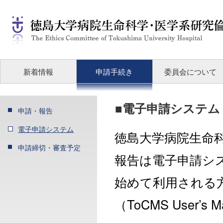
新着情報
申請手続き
委員会について
■電子申請システム
申請・報告
電子申請システム
徳島大学病院生命
申請締切・審査予定
報告は電子申請シス
始めて利用される
（ToCMS User’