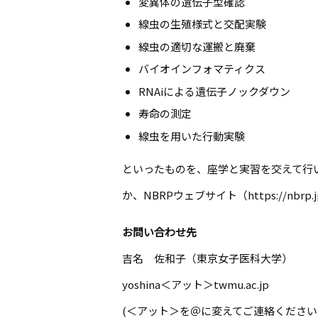
変異体の遺伝子型確認
線虫の生殖様式と交配実験
線虫の適切な運搬と廃棄
バイオインフォマティクス
RNAiによる遺伝子ノックダウン
寿命の測定
線虫を用いた行動実験
といったものを、座学と実習を交えて行
か、NBRPウェブサイト（https://
お問い合わせ先
吉名 佐和子（東京女子医科大学）
yoshina＜アット＞twmu.ac.jp
(＜アット＞を＠に変えてご連絡ください