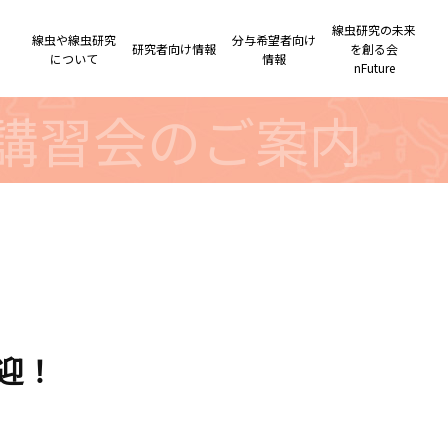
線虫研究の未来
線虫や線虫研究
分与希望者向け
研究者向け情報
を創る会
について
情報
nFuture
虫講習会のご案内
迎！