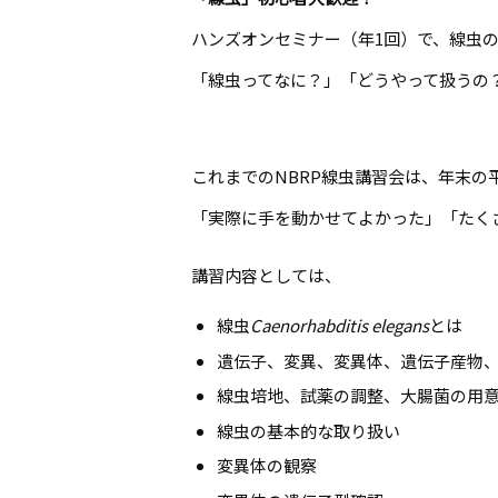
ハンズオンセミナー（年1回）で、線虫
「線虫ってなに？」「どうやって扱うの
これまでのNBRP線虫講習会は、年末
「実際に手を動かせてよかった」「たく
講習内容としては、
線虫
Caenorhabditis elegans
とは
遺伝子、変異、変異体、遺伝子産物
線虫培地、試薬の調整、大腸菌の用
線虫の基本的な取り扱い
変異体の観察