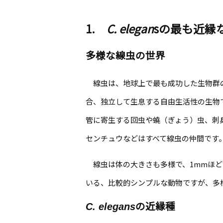
1.
C. elegan
sの最も近縁
多様な線虫の世界
線虫は、地球上で最も成功した生物群の
合、独立して生息する自由生活性の生物
管に寄生する回虫や蟯（ぎょう）虫、刺
センチュウなどはすべて線虫の仲間です
線虫は体の大きさも多様で、1mmほど
いる、比較的シンプルな動物ですが、多
C. elegans
の近縁種