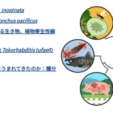
. inopinata
onchus pacificus
る生き物、植物寄生性線
虫
Tokorhabditis tufae
の
にうまれてきたのか：種分