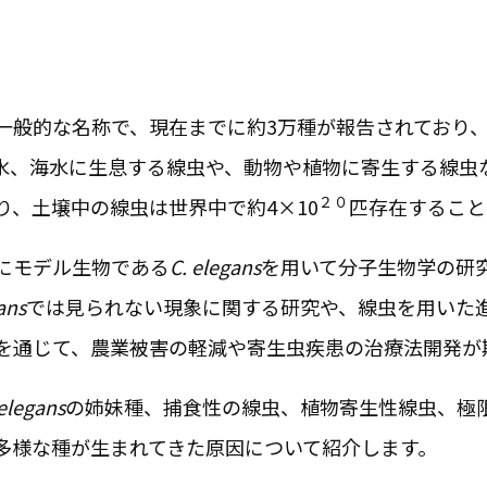
一般的な名称で、現在までに約3万種が報告されており
水、海水に生息する線虫や、動物や植物に寄生する線虫
２０
、土壌中の線虫は世界中で約4×10
匹存在すること
にモデル生物である
C. elegans
を用いて分子生物学の研
ans
では見られない現象に関する研究や、線虫を用いた
を通じて、農業被害の軽減や寄生虫疾患の治療法開発が
 elegans
の姉妹種、捕食性の線虫、植物寄生性線虫、極
多様な種が生まれてきた原因について紹介します。