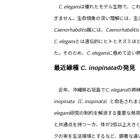
C. elegans
は優れたモデル生物で、こ
ぎません。生命現象の深い理解には、生
Caenorhabditis
属には、
Caenorhabditis 
C. elegans
とは遺伝的にヒトとネズミほ
た。そのため、
C. elegans
に極めて近い
最近縁種
C. inopinata
の発見
近年、沖縄県石垣島で
C. elegans
の姉
inopinata（C. inopinata
）と命名されま
elegans
研究の制約を解消する重要な発
と共通点を持つ一方、体が2倍以上大き
クの実を生活環境とするなど、顕著な違