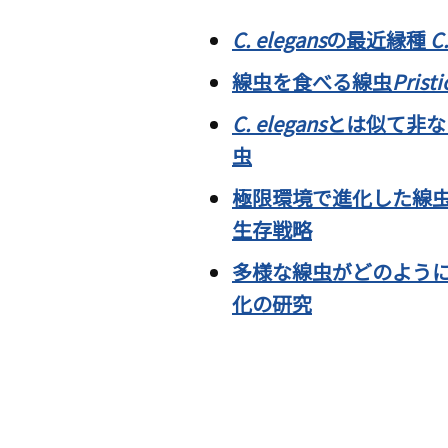
C. elegans
の最近縁種
C
線虫を食べる線虫
Pristi
C. elegans
とは似て非な
虫
極限環境で進化した線
生存戦略
多様な線虫がどのよう
化の研究