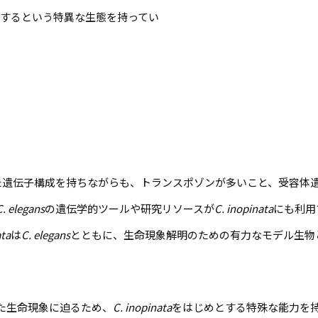
するという特異な生態を持ってい
た遺伝子構成を持ちながらも、トランスポゾンが多いこと、受容体
C. elegans
の遺伝学的ツールや研究リソースが
C. inopinata
にも利用
ata
は
C. elegans
とともに、生命現象解明のための有力なモデル生物
た生命現象に迫るため、
C. inopinata
をはじめとする特殊な能力を