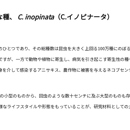
な種、
C. inopinata
（C.イノピナータ）
ひとつであり、その総種数は昆虫を大きく上回る100万種にのぼ
ですが、一方で動物や植物に寄生し、病気を引き起こす寄生性の種
身を介して感染するアニサキス、農作物に被害を与えるネコブセン
。
の小型のものから、回虫のような数十センチに及ぶ大型のものも存
様なライフスタイルや形態をもっていることが、研究材料としての