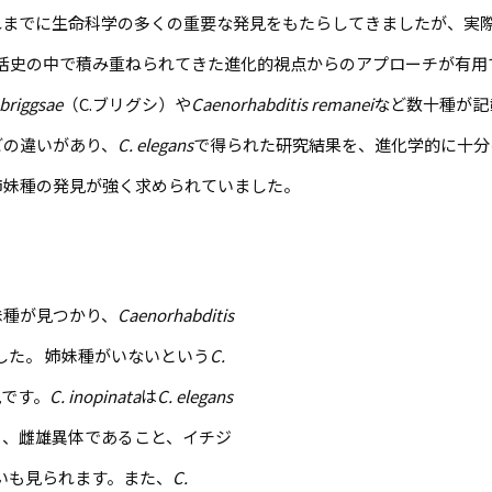
れまでに生命科学の多くの重要な発見をもたらしてきましたが、実際
活史の中で積み重ねられてきた進化的視点からのアプローチが有用
briggsae
（C.ブリグシ）や
Caenorhabditis remanei
など数十種が記
どの違いがあり、
C. elegans
で得られた研究結果を、進化学的に十分
姉妹種の発見が強く求められていました。
妹種が見つかり、
Caenorhabditis
した。 姉妹種がいないという
C.
見です。
C. inopinata
は
C. elegans
く、雌雄異体であること、イチジ
いも見られます。また、
C.