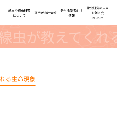
線虫研究の未来
線虫や線虫研究
分与希望者向け
研究者向け情報
を創る会
について
情報
nFuture
線虫が教えてくれ
れる生命現象