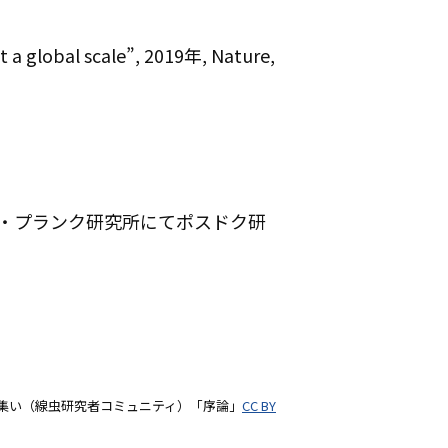
 a global scale”, 2019年, Nature,
クス・プランク研究所にてポスドク研
虫の集い（線虫研究者コミュニティ）「序論」
CC BY