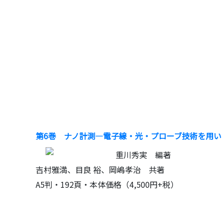
第6巻 ナノ計測―電子線・光・プローブ技術を用い
重川秀実 編著
吉村雅満、目良 裕、岡嶋孝治 共著
A5判・192頁・本体価格（4,500円+税）