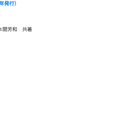
2年発行）
本間芳和 共著