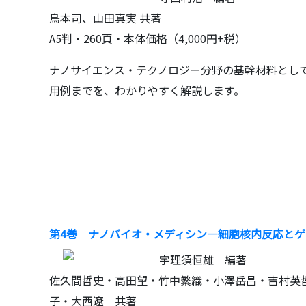
鳥本司、山田真実 共著
A5判・260頁・本体価格（4,000円+税）
ナノサイエンス・テクノロジー分野の基幹材料とし
用例までを、わかりやすく解説します。
第4巻 ナノバイオ・メディシン―細胞核内反応とゲノム
宇理須恒雄 編著
佐久間哲史・高田望・竹中繁織・小澤岳昌・吉村英哲
子・大西遼 共著