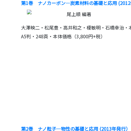
第1巻 ナノカーボン―炭素材料の基礎と応用 (201
尾上順 編著
大澤映二・松尾豊・高井和之・榎敏明・石橋幸治・
A5判・248頁・本体価格（3,800円+税）
第2巻 ナノ粒子―物性の基礎と応用 (2013年発行）