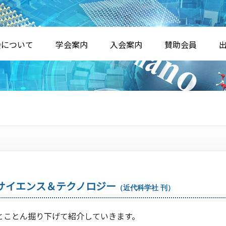
会について
学会案内
入会案内
賛助会員
サイエンス＆テクノロジー
（近代科学社
刊）
とことん掘り下げて紹介していきます。