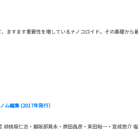
て、ますます重要性を増しているナノコロイド。その基礎から
編集 (2017年発行）
 胡桃坂仁志・越阪部晃永・原田昌彦・束田裕一・宮成悠介 