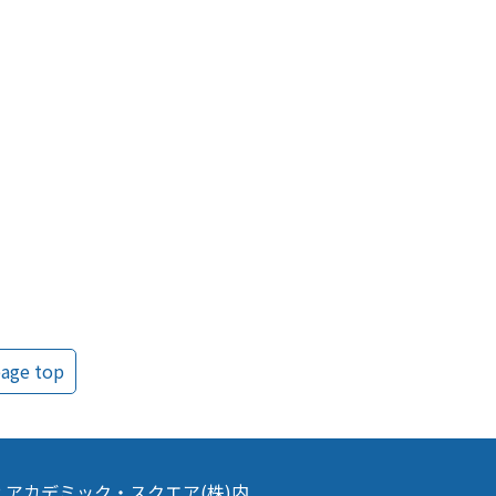
age top
302 アカデミック・スクエア(株)内