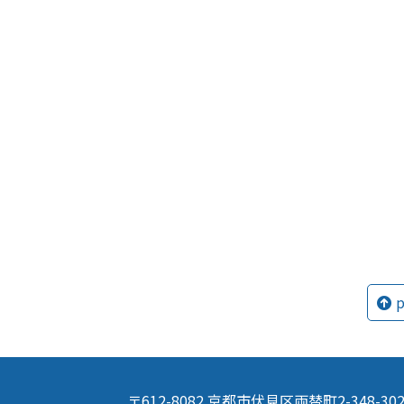
p
〒612-8082 京都市伏見区両替町2-348-