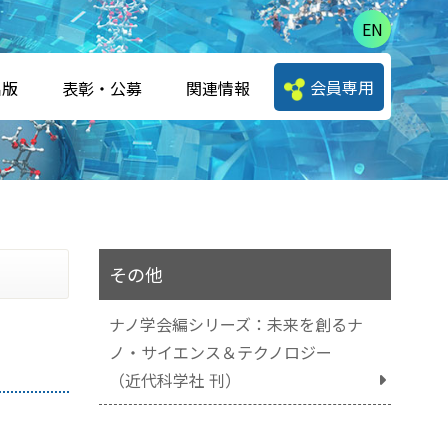
EN
会員専用
出版
表彰・公募
関連情報
その他
ナノ学会編シリーズ：未来を創るナ
ノ・サイエンス＆テクノロジー
（近代科学社 刊）