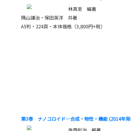
林真至 編著
隅山謙治・保田英洋 共著
A5判・224頁・本体価格（3,800円+税）
第3巻 ナノコロイド―合成・物性・機能 (2014年
寺西利治 編著