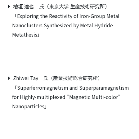
檜垣 達也 氏（東京大学 生産技術研究所）
「Exploring the Reactivity of Iron-Group Metal
Nanoclusters Synthesized by Metal Hydride
Metathesis」
Zhiwei Tay 氏（産業技術総合研究所）
「Superferromagnetism and Superparamagnetism
for Highly-multiplexed “Magnetic Multi-color”
Nanoparticles」