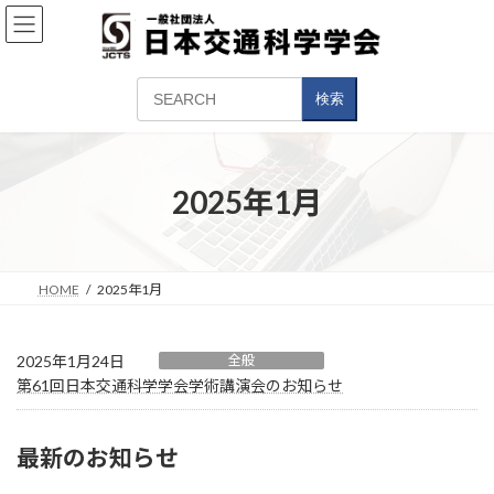
コ
ナ
ン
ビ
テ
ゲ
ン
ー
ツ
シ
検索
へ
ョ
ス
ン
キ
に
ッ
移
2025年1月
プ
動
HOME
2025年1月
2025年1月24日
全般
第61回日本交通科学学会学術講演会のお知らせ
最新のお知らせ