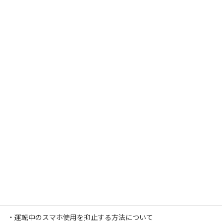
本学会会員に限ります。
1件あたり60万円程度の研究助成を行います。
具体的な研究計画を添付の書式に記入して、4月25日までに提出下
さい。
研究計画書ダウンロード
採否は5月中に決定し、応募者へ通知致します。
何卒ご検討をお願い致します。
公募テーマ
スマートフォン使用と交通事故について
・運転中のスマホ使用と交通事故について
・交通社会参加者のスマホ依存について
・運転中のスマホ使用を抑止する方法について