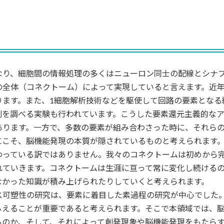
り、細胞間の情報処理の多くはニューロン同士の配線とシナプ
の全体（コネクトーム）によって実現していると言えます。近
ります。また、1細胞解析技術などを駆使して回路の要素となる
割を調べる実験も行われています。こうした要素還元主義的な
あります。一方で、多数の要素が組み合わさった時に、それら
にこそ、脳機能発現の本質が隠されているものと考えられます
わっている訳ではありません。我々のコネクトームは初めから
れていきます。コネクトームは生涯に亘って常に変化し続ける
なかった知識が積み上げられたりしていくと考えられます。
可塑性の研究は、要素に着目した素過程の研究が中心でした。
らえることが重要であると考えられます。そこで本領域では、
るのか、そして、それによって創発現象や脳機能発現をもたら