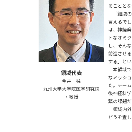
ることとな
「細胞の
言えるでし
は、神経発
トなオミク
し、そんな
前進させる
する」とい
本領域で
領域代表
なミッショ
今井 猛
た。チーム
九州大学大学院医学研究院
後神経科学
・教授
緊の課題だ
領域内外
どうぞ宜し