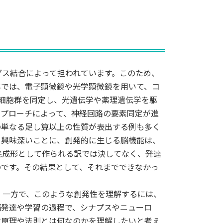
ス結合によって担われています。このため、
年では、電子顕微鏡や光学顕微鏡を用いて、コ
細胞群を同定し、光遺伝学や薬理遺伝学を駆
アプローチによって、神経回路の要素同定が進
の単なる足し算以上の性質が表出する例も多く
。興味深いことに、創発的に生じる脳機能は、
完成形として作られる訳では決してなく、発達
のです。その結果として、それまでできなかっ
一方で、このような創発性を理解するには、
脳発達や学習の過程で、シナプスやニューロ
す原理や法則とは何なのかを理解したいと考え