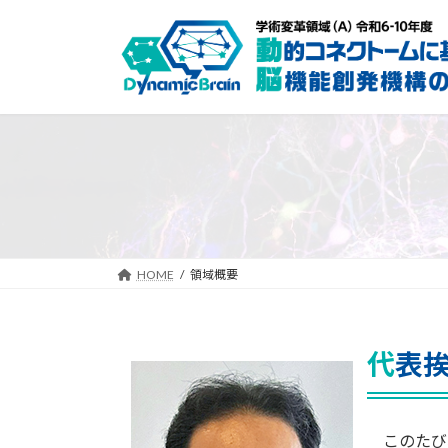
コ
ナ
ン
ビ
テ
ゲ
ン
ー
ツ
シ
へ
ョ
ス
ン
キ
に
ッ
移
プ
動
HOME
領域概要
代表
このたび