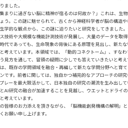
りました。
集まりに過ぎない脳に精神が宿るのは何故か？」これは、生物
ょう。この謎に魅せられて、古くから神経科学者が脳の構造や
生学的な観点から、この謎に迫りたいと研究をしてきました。
ス技術や大規模な機能計測技術が発展し、大量のデータを取得
時代であっても、生命現象の背後にある原理を見出し、新たな
と考えています。本領域では、「動的コネクトーム」、すなわ
う見方を通して、冒頭の疑問に少しでも答えていきたいと考え
は、既存の学問領域を融合・再編して新たな学問分野へと育て
ンです。前者に関しては、独自かつ補完的なアプローチの研究
プレーを最大限活かして、日本独自の研究の潮流を生み出して
とAI研究の融合が加速することを見越し、ウエットとドライ
と考えています。
の皆様のお力添えを頂きながら、「脳機能創発機構の解明」と
くお願い申し上げます。