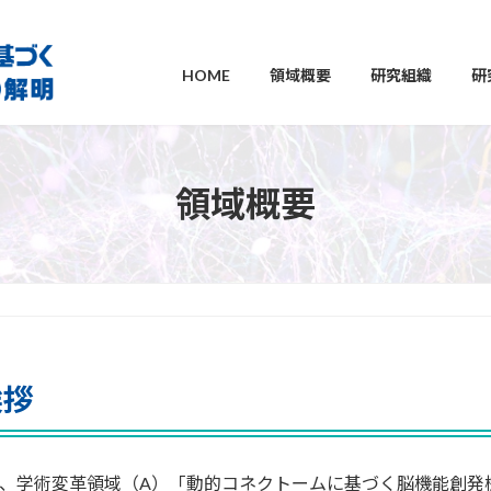
HOME
領域概要
研究組織
研
領域概要
挨拶
、学術変革領域（A）「動的コネクトームに基づく脳機能創発