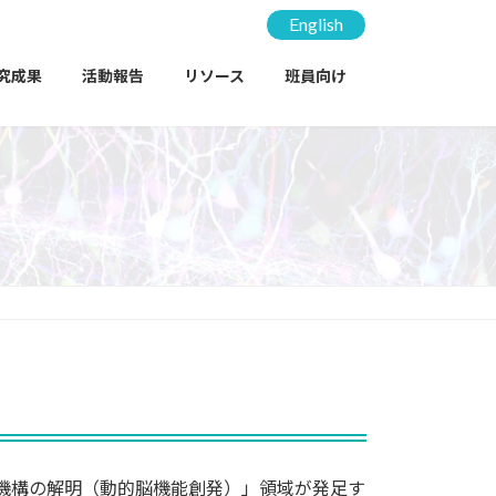
English
究成果
活動報告
リソース
班員向け
機構の解明（動的脳機能創発）」領域が発足す