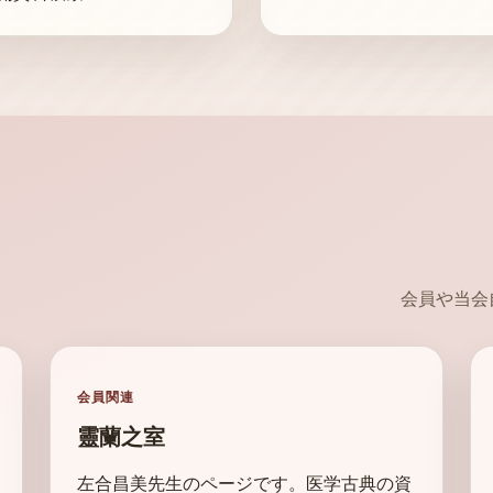
会員や当会
会員関連
靈蘭之室
左合昌美先生のページです。医学古典の資