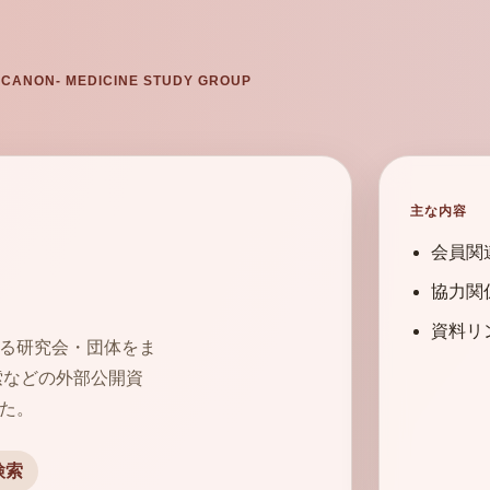
 CANON- MEDICINE STUDY GROUP
主な内容
会員関
協力関
資料リ
る研究会・団体をま
索などの外部公開資
た。
検索