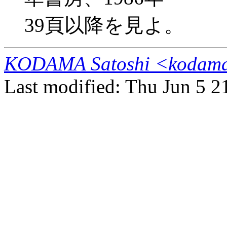
39頁以降を見よ。
KODAMA Satoshi <kodama@
Last modified: Thu Jun 5 2