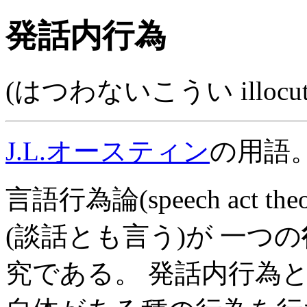
発話内行為
(はつわないこうい illocution
J.L.オースティン
の用語
言語行為論(speech act
(談話とも言う)が 一つの
究である。 発話内行為