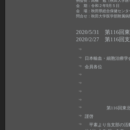
例会長：髙橋 勉（秋田大学医
会 期：令和２年9月５日
会 場：秋田県総合保健セン
問合せ：秋田大学医学部附属病院 輸
2020/5/31 第11
2020/2/27 第1
令和2
日本輸血・細胞治療学
会員各位
日本輸血細
支部長
第116回例会
第116回東北支
謹啓
平素より当支部の活動