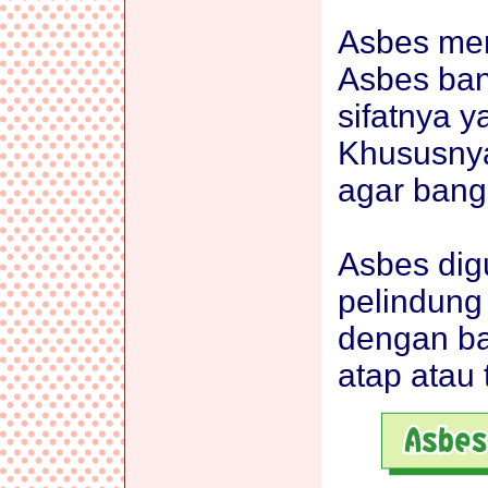
Asbes mer
Asbes ban
sifatnya 
Khususny
agar bang
Asbes dig
pelindung
dengan ba
atap atau