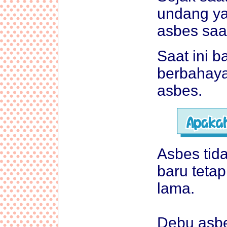
undang y
asbes saa
Saat ini 
berbahaya
asbes.
Asbes tid
baru tetap
lama.
Debu asbe