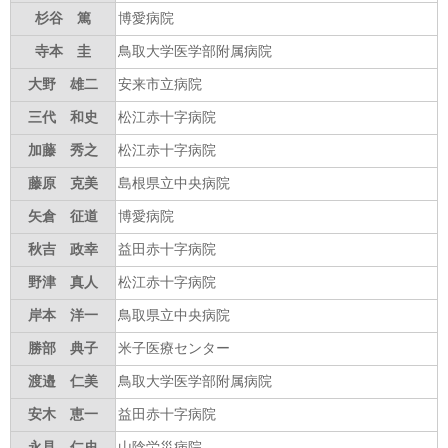
杉谷 篤
博愛病院
寺本 圭
鳥取大学医学部附属病院
大野 雄二
安来市立病院
三代 和史
松江赤十字病院
加藤 秀之
松江赤十字病院
藤原 克美
島根県立中央病院
矢倉 征道
博愛病院
秋吉 政幸
益田赤十字病院
野津 真人
松江赤十字病院
岸本 洋一
鳥取県立中央病院
勝部 典子
米子医療センター
渡邉 仁美
鳥取大学医学部附属病院
安木 恵一
益田赤十字病院
永見 仁史
山陰労災病院