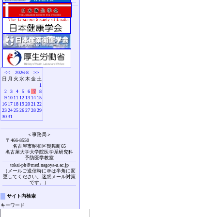
<<
2026-8
>>
日
月
火
水
木
金
土
1
2
3
4
5
6
7
8
9
10
11
12
13
14
15
16
17
18
19
20
21
22
23
24
25
26
27
28
29
30
31
＜事務局＞
〒466-8550
名古屋市昭和区鶴舞町65
名古屋大学大学院医学系研究科
予防医学教室
tokai-ph＠med.nagoya-u.ac.jp
（メールご送信時に＠は半角に変
更してください。迷惑メール対策
です。）
サイト内検索
キーワード