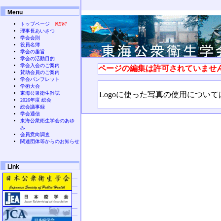
Menu
トップページ
NEW!
理事長あいさつ
学会会則
役員名簿
学会の趣旨
学会の活動目的
学会入会のご案内
ページの編集は許可されていませ
賛助会員のご案内
学会パンフレット
学術大会
Logoに使った写真の使用につい
東海公衆衛生雑誌
2026年度 総会
総会議事録
学会通信
東海公衆衛生学会のあゆ
み
会員意向調査
関連団体等からのお知らせ
Link