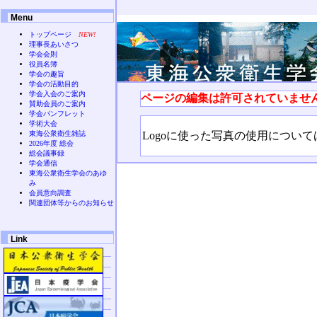
Menu
トップページ
NEW!
理事長あいさつ
学会会則
役員名簿
学会の趣旨
学会の活動目的
学会入会のご案内
ページの編集は許可されていませ
賛助会員のご案内
学会パンフレット
学術大会
Logoに使った写真の使用につい
東海公衆衛生雑誌
2026年度 総会
総会議事録
学会通信
東海公衆衛生学会のあゆ
み
会員意向調査
関連団体等からのお知らせ
Link