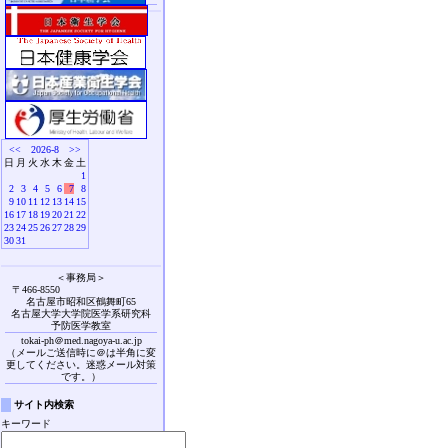
<<
2026-8
>>
日
月
火
水
木
金
土
1
2
3
4
5
6
7
8
9
10
11
12
13
14
15
16
17
18
19
20
21
22
23
24
25
26
27
28
29
30
31
＜事務局＞
〒466-8550
名古屋市昭和区鶴舞町65
名古屋大学大学院医学系研究科
予防医学教室
tokai-ph＠med.nagoya-u.ac.jp
（メールご送信時に＠は半角に変
更してください。迷惑メール対策
です。）
サイト内検索
キーワード