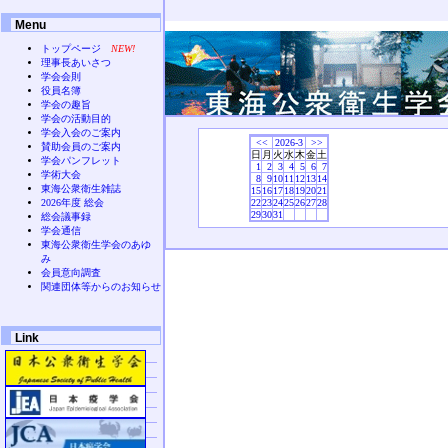
Menu
トップページ
NEW!
理事長あいさつ
学会会則
役員名簿
学会の趣旨
学会の活動目的
学会入会のご案内
<<
2026-3
>>
賛助会員のご案内
日
月
火
水
木
金
土
学会パンフレット
1
2
3
4
5
6
7
学術大会
8
9
10
11
12
13
14
東海公衆衛生雑誌
15
16
17
18
19
20
21
2026年度 総会
22
23
24
25
26
27
28
29
30
31
総会議事録
学会通信
東海公衆衛生学会のあゆ
み
会員意向調査
関連団体等からのお知らせ
Link