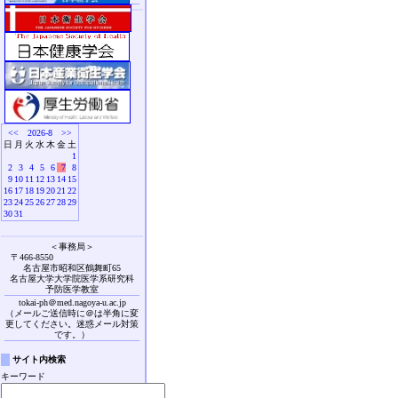
<<
2026-8
>>
日
月
火
水
木
金
土
1
2
3
4
5
6
7
8
9
10
11
12
13
14
15
16
17
18
19
20
21
22
23
24
25
26
27
28
29
30
31
＜事務局＞
〒466-8550
名古屋市昭和区鶴舞町65
名古屋大学大学院医学系研究科
予防医学教室
tokai-ph＠med.nagoya-u.ac.jp
（メールご送信時に＠は半角に変
更してください。迷惑メール対策
です。）
サイト内検索
キーワード