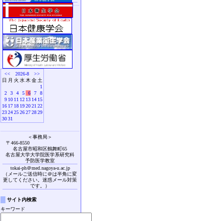
<<
2026-8
>>
日
月
火
水
木
金
土
1
2
3
4
5
6
7
8
9
10
11
12
13
14
15
16
17
18
19
20
21
22
23
24
25
26
27
28
29
30
31
＜事務局＞
〒466-8550
名古屋市昭和区鶴舞町65
名古屋大学大学院医学系研究科
予防医学教室
tokai-ph＠med.nagoya-u.ac.jp
（メールご送信時に＠は半角に変
更してください。迷惑メール対策
です。）
サイト内検索
キーワード