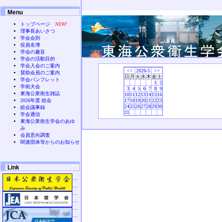
Menu
トップページ
NEW!
理事長あいさつ
学会会則
役員名簿
学会の趣旨
学会の活動目的
学会入会のご案内
<<
2026-5
>>
賛助会員のご案内
日
月
火
水
木
金
土
学会パンフレット
1
2
学術大会
3
4
5
6
7
8
9
東海公衆衛生雑誌
10
11
12
13
14
15
16
2026年度 総会
17
18
19
20
21
22
23
24
25
26
27
28
29
30
総会議事録
31
学会通信
東海公衆衛生学会のあゆ
み
会員意向調査
関連団体等からのお知らせ
Link