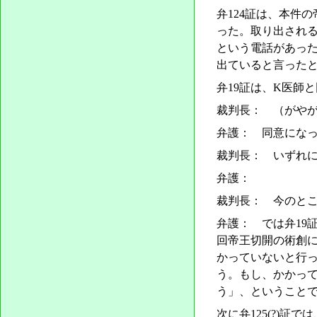
弁124証は、本件
った。取り出される
という電話があった
出ていると言った
弁19証は、K医師
裁判長： （がやが
弁護： 同意にな
裁判長： いずれ
弁護：
裁判長： 今のと
弁護： では弁19
回帝王切開の術創
かっていないと行
う。もし、かかっ
う」、ということ
次に弁125(?)証