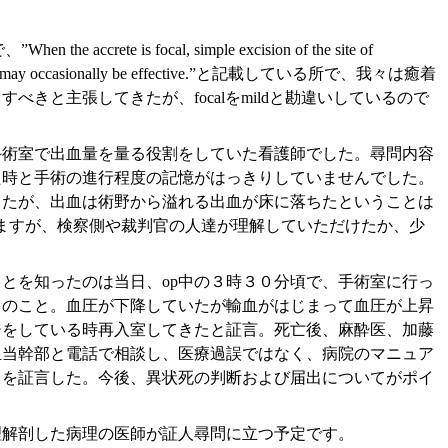
s focal, simple excision of the site of
harp curettage may occasionally be effective.”と記載している所で、我々は癒着
きと主張してきたが、focalをmildと勘違いしているので
術室で出血量を量る役割をしていた看護師でした。尋問内容
た時と手術の進行程度の記憶がはっきりしていませんでした。
したが、出血は術野から溢れる出血が床に落ちたということは
ますが、検察側や裁判官の人達が理解していただけたか、少
とを知ったのは当日、op中の３時３０分頃で、手術室に行っ
とのこと。血圧が下降していたが輸血がはじまって血圧が上昇
ジをしている時再入室してきたと証言。死亡後、麻酔医、加藤
担当幹部と電話で相談し、医療過誤ではなく、病院のマニュア
とを証言した。今後、異状死の判断および届出についてがポイ
解剖した病理の医師が証人尋問に立つ予定です。