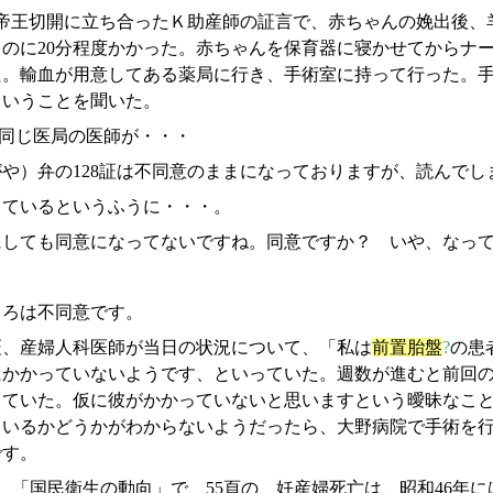
の帝王切開に立ち合ったＫ助産師の証言で、赤ちゃんの娩出後、
のに20分程度かかった。赤ちゃんを保育器に寝かせてからナ
。輸血が用意してある薬局に行き、手術室に持って行った。手術
ということを聞いた。
と同じ医局の医師が・・・
や）弁の128証は不同意のままになっておりますが、読んでしま
っているというふうに・・・。
にしても同意になってないですね。同意ですか？ いや、なっ
ころは不同意です。
証、産婦人科医師が当日の状況について、「私は
前置胎盤
?
の患
にかかっていないようです、といっていた。週数が進むと前回
っていた。仮に彼がかかっていないと思いますという曖昧なこ
ているかどうかがわからないようだったら、大野病院で手術を
です。
では、「国民衛生の動向」で、55頁の、妊産婦死亡は、昭和46年に