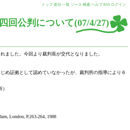
トップ
差分
一覧
ソース
検索
ヘルプ
RSS
ログイン
四回公判について(07/4/27)
れました。今回より裁判長が交代となりました。
じめ証拠として認めていなかったが、裁判所の指導により６
所）
rdam, London, P.263-264, 1988