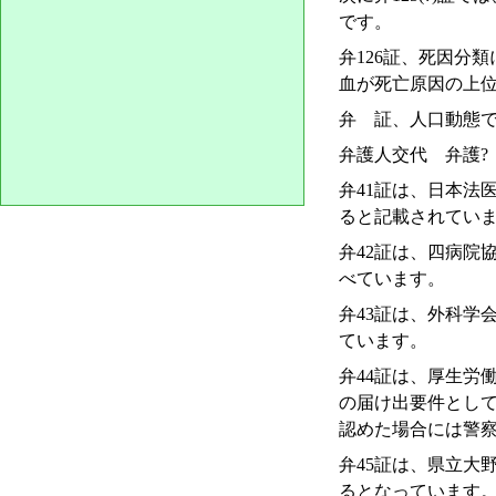
です。
弁126証、死因分
血が死亡原因の上
弁 証、人口動態で
弁護人交代 弁護?：
弁41証は、日本法
ると記載されてい
弁42証は、四病院
べています。
弁43証は、外科学
ています。
弁44証は、厚生労
の届け出要件として
認めた場合には警
弁45証は、県立大
るとなっています