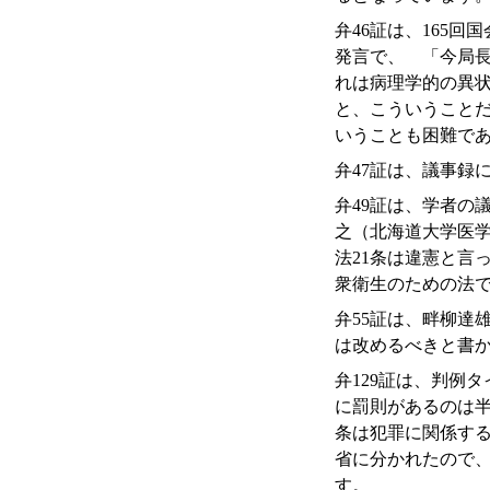
弁46証は、165
発言で、 「今局
れは病理学的の異
と、こういうこと
いうことも困難で
弁47証は、議事録
弁49証は、学者の
之（北海道大学医
法21条は違憲と言
衆衛生のための法
弁55証は、畔柳達
は改めるべきと書
弁129証は、判例
に罰則があるのは半
条は犯罪に関係す
省に分かれたので、
す。