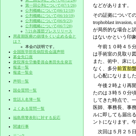
第二回公判について(07/2/24)
などがあります。
第一回公判について(07/1/26)
公判概略について(06/12/19)
その証拠についての提出理由の
公判概略について(06/10/19)
公判概略について(06/9/23)
trophoblast invasio
公判概略について(06/7/28)
が局所的な場合と訳
7/21弁護団プレスリリース
周産期医療の崩壊をくい止める会と
はないかという印
は？
午前１０時４５分
本会の説明です。
全国医学部長病院長会議声明
は手術室の見取り
募金先口座
また、術中、床に
衆院厚生労働委員会奥田先生発言
報道一覧
なく、多分
前置胎
報道一覧全
し心配になりまし
声明一覧
午後２時より再開
国会質問一覧
たのは３時５０分
世話人名簿一覧
してきた時点で、
医師、事務長、事
よくある質問一覧
ルに即しても届出
福島県警表彰に対する反応
ントになります。
関連行事
次回は５月２５日
リンク