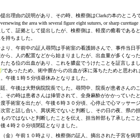
説明があり、その時、検察側はClarkの本のところで、”When the accrete i
n, oversewing the area with several figure eight sutures, or s
して、証拠として提出したが、検察側は、軽度の癒着であるとすべ
象を持ちました。
より、午前中の証人尋問は手術室の看護師さんで、事件当日手
図から、人の配置などから始まりましたが、出血量が多くなっ
したたる位の出血があり、これを膿盆でうけたことを証言しま
盤
?
であったため、術中膣からの出血が床に落ちたためと思われ
た。午後１時５分頃昼休みとなりました。
廷、午後は大野病院院長でした。尋問中、院長が患者さんのこ
頃、その時は患者さんは挿管されて、全身麻酔がかかっていた
一度手術室を出たが、午後６時３０分頃、心停止で心マッサー
務次官と話し合い、異状死でないと判断し、その日の夜、県の
るものではないと判断したことを伝え、担当幹部も了承したこ
午後４時２０分頃閉廷となりました。
（金）午前１０時より、検察側の証人、摘出された子宮を病理