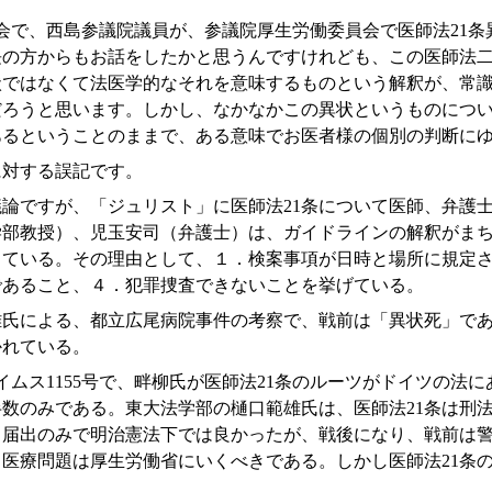
回国会で、西島参議院議員が、参議院厚生労働委員会で医師法2
長の方からもお話をしたかと思うんですけれども、この医師法
状ではなくて法医学的なそれを意味するものという解釈が、常
だろうと思います。しかし、なかなかこの異状というものにつ
あるということのままで、ある意味でお医者様の個別の判断に
に対する誤記です。
議論ですが、「ジュリスト」に医師法21条について医師、弁護
学部教授）、児玉安司（弁護士）は、ガイドラインの解釈がま
っている。その理由として、１．検案事項が日時と場所に規定
であること、４．犯罪捜査できないことを挙げている。
雄氏による、都立広尾病院事件の考察で、戦前は「異状死」であ
かれている。
タイムス1155号で、畔柳氏が医師法21条のルーツがドイツの法
数のみである。東大法学部の樋口範雄氏は、医師法21条は刑法
る届出のみで明治憲法下では良かったが、戦後になり、戦前は
医療問題は厚生労働省にいくべきである。しかし医師法21条