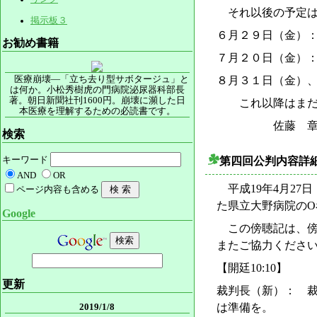
それ以後の予定は
掲示板３
６月２９日（金）
お勧め書籍
７月２０日（金）
８月３１日（金）
医療崩壊―「立ち去り型サボタージュ」と
は何か。小松秀樹虎の門病院泌尿器科部長
著。朝日新聞社刊1600円。崩壊に瀕した日
これ以降はまだ
本医療を理解するための必読書です。
佐藤 章
検索
キーワード
第四回公判内容詳
AND
OR
平成19年4月27
ページ内容も含める
た県立大野病院のO
Google
この傍聴記は、傍
またご協力くださ
【開廷10:10】
更新
裁判長（新）： 
は準備を。
2019/1/8