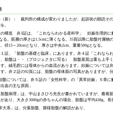
明
長（新）： 裁判所の構成が変わりましたが、起訴状の朗読そ
備を。
の構造 弁3証は、「これならわかる産科学」 妊娠生理的に解
Lとなる。筋層の厚さは1.5cmに薄くなる。35頁以降に胎盤付
径15～20cmとなり、厚さは中央2cm、重量500gとなる。
１証、「胎盤の基礎と臨床」にあります。弁４証「これならわ
り、胎盤は・・（プロジェクタに写る） 胎盤基質は重も上手
ます。絨毛腔には母体からの血流があります。妊娠については弁
す。弁２証の92頁には、胎盤の母体面の写真がありますが、
胎盤については、弁５証の「女性科学」の「異常妊娠」５章に
量出血の主な原因」
胎盤病理」は、中山まさひろ先生が書かれていますが、癒着胎
あり、大きさ3000gの赤ちゃんの場合、胎盤は平均438g、長径20
学大系」は、分葉胎盤、膜様胎盤の解説があり、