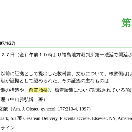
第
4/27)
２７日（金）午前１０時より福島地方裁判所第一法廷で開廷さ
）
以前に証拠として提出した教科書、文献について、検察側はは
文献が証拠として認められた。その証拠の主なものは
胎盤の構造や、
前置胎盤
?
、癒着胎盤について記載されている箇
病理（中山雅弘博士著）
（Am. J. Obstet. gynecol. 177:210-4, 1997）
ark, S.L著 Cesarean Delivery, Placenta accrete, Elsevier, NY, Amste
ドライン