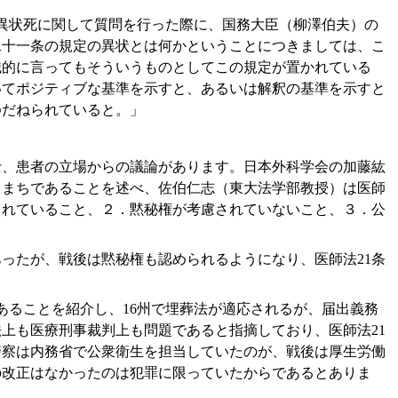
1条異状死に関して質問を行った際に、国務大臣（柳澤伯夫）の
二十一条の規定の異状とは何かということにつきましては、こ
識的に言ってもそういうものとしてこの規定が置かれている
いてポジティブな基準を示すと、あるいは解釈の基準を示すと
ゆだねられていると。」
士、患者の立場からの議論があります。日本外科学会の加藤紘
ちまちであることを述べ、佐伯仁志（東大法学部教授）は医師
されていること、２．黙秘権が考慮されていないこと、３．公
ったが、戦後は黙秘権も認められるようになり、医師法21条
にあることを紹介し、16州で埋葬法が適応されるが、届出義務
上も医療刑事裁判上も問題であると指摘しており、医師法21
警察は内務省で公衆衛生を担当していたのが、戦後は厚生労働
の改正はなかったのは犯罪に限っていたからであるとありま