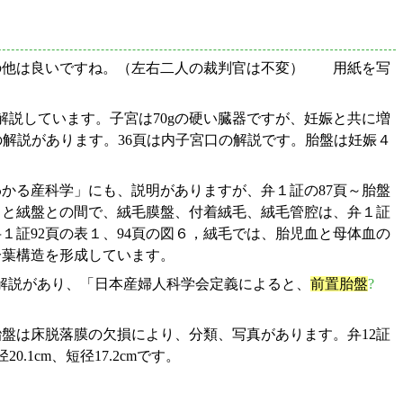
の他は良いですね。（左右二人の裁判官は不変） 用紙を写
説しています。子宮は70gの硬い臓器ですが、妊娠と共に増
属物の解説があります。36頁は内子宮口の解説です。胎盤は妊娠４
かる産科学」にも、説明がありますが、弁１証の87頁～胎盤
くと絨盤との間で、絨毛膜盤、付着絨毛、絨毛管腔は、弁１証
１証92頁の表１、94頁の図６，絨毛では、胎児血と母体血の
分葉構造を形成しています。
解説があり、「日本産婦人科学会定義によると、
前置胎盤
?
盤は床脱落膜の欠損により、分類、写真があります。弁12証
.1cm、短径17.2cmです。