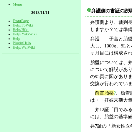
Menu
弁護側の書証の説
2018/11/11
FrontPage
弁護側より、裁判
Help/FSWiki
しますか？では準
Help/Hiki
Help/YukiWiki
弁護： 子宮と胎盤
Help
PluginHelp
大し、1000g、5
Help/WalWiki
ヶ月目には構成され、
胎盤については、弁
について解説があ
の95頁に図があり
交換が行われていま
前置胎盤
?
、癒着
は・・妊娠末期大
弁12証「目でみる
には、胎盤の基準値が
弁7証の「新女性医