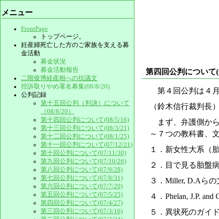
メニュー
FrontPage
トップページ。
妊産婦死亡した方のご家族を支える募
金活動
募金状況
募金活動報告
第四回公判について(07/
二階俊博経産相への抗議文
控訴取りやめ署名募集(08/8/20)
第４回公判は４月
公判記録
第十五回公判（判決）について
（鈴木信行裁判長
（08/8/20）
第十四回公判について(08/5/16)
まず、弁護側から
第十三回公判について(08/3/21)
～７つの教科書、
第十二回公判について(08/1/25)
第十一回公判について(07/12/21)
１．新女性大系（
第十回公判について(07/11/30)
第九回公判について(07/10/26)
２．目で見る胎盤
第八回公判について(07/9/28)
第七回公判について(07/8/31)
３．Miller, D.Aらの文献
第六回公判について(07/7/20)
第五回公判について(07/5/25)
４．Phelan, J.P. and Cl
第四回公判について(07/4/27)
第三回公判について(07/3/16)
５．異状死のガイ