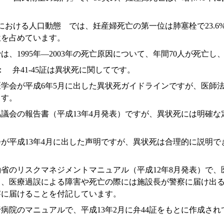
類における人口動態 では、妊産婦死亡の第一位は肺塞栓で23.
位を占めています。
は、1995年―2003年の死亡原因について、年間70人が死亡し
 弁41-45証は異状死に関してです。
医学会が平成6年5月に出した異状死ガイドラインですが、医師
ます。
協議会の報告書（平成13年4月発表）ですが、異状死には明確
会が平成13年4月に出した声明ですが、異状死は合理的に説明
働省のリスクマネジメントマニュアル（平成12年8月発表）で
、医療過誤による障害や死亡の際には施設長が警察に届け出る
察に届けることを付記しています。
野病院のマニュアルで、平成13年2月に弁44証をもとに作成
。