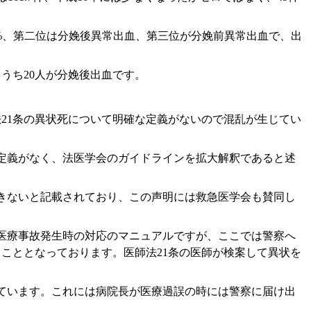
6%、第二位は分娩後異常出血、第三位が分娩前異常出血で、出
、うち20人が分娩後出血です。
法21条の異状死について明確な定義がないので混乱が生じてい
な定義がなく、法医学会のガイドラインを拡大解釈であると述
できないと記載されており、この声明には救急医学会も賛同し
、医療事故発生時の対応のマニュアルですが、ここでは警察へ
こととなっております。医師法21条の医師が検案して異状を
されています。これには病院長が医療過誤の時には警察に届け出