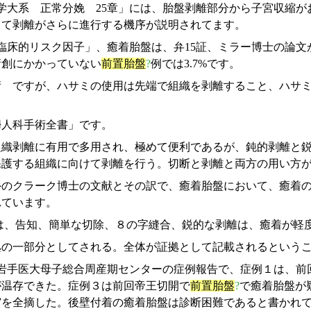
学大系 正常分娩 25章」には、胎盤剥離部分から子宮収縮
して剥離がさらに進行する機序が説明されてます。
臨床的リスク因子」、癒着胎盤は、弁15証、ミラー博士の論文
術創にかかっていない
前置胎盤
?
例では3.7%です。
術 ですが、ハサミの使用は先端で組織を剥離すること、ハサ
婦人科手術全書」です。
組織剥離に有用で多用され、極めて便利であるが、鈍的剥離と
保護する組織に向けて剥離を行う。切断と剥離と両方の用い方
海外のクラーク博士の文献とその訳で、癒着胎盤において、癒着
れています。
8証は、告知、簡単な切除、８の字縫合、鋭的な剥離は、癒着が
拠の一部分としてされる。全体が証拠として記載されるという
 岩手医大母子総合周産期センターの症例報告で、症例１は、前
が温存できた。症例３は前回帝王切開で
前置胎盤
?
で癒着胎盤が
宮を全摘した。後壁付着の癒着胎盤は診断困難であると書かれ