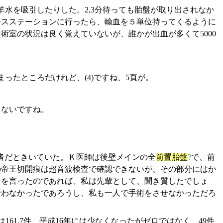
羊水を吸引したりした。2,3分待っても胎盤が取り出されなか
ースステーションに行ったら、輸血を５単位持ってくるように
室の状況は良く覚えていないが、誰かが出血が多くて5000
ったところだけれど、(4)ですね、5頁が。
てないですね。
者だときいていた。Ｋ医師は後壁メインの全
前置胎盤
?
で、前
の帝王切開痕は超音波検査で確認できないが、その部分にはか
とを言ったのであれば、私は先輩として、聞き質したでしょ
行わなかったであろうし、私も一人で手術をさせなかっただろ
は161.7件、平成16年には少なくなったがゼロではなく、49件