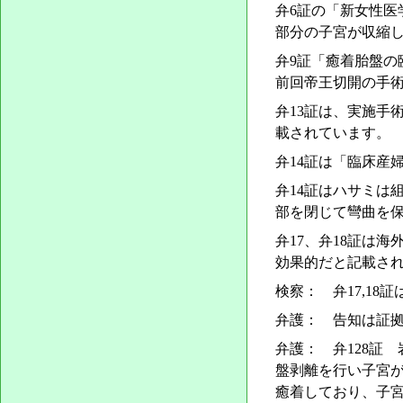
弁6証の「新女性医
部分の子宮が収縮
弁9証「癒着胎盤の
前回帝王切開の手
弁13証は、実施手
載されています。
弁14証は「臨床産
弁14証はハサミは
部を閉じて彎曲を
弁17、弁18証は
効果的だと記載さ
検察： 弁17,1
弁護： 告知は証
弁護： 弁128証
盤剥離を行い子宮
癒着しており、子