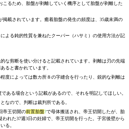
がおこるため、胎盤が剥離していく機序として胎盤が剥離した
が掲載されています。癒着胎盤の発生の頻度は、35歳未満の
ミによる鈍的性質を兼ねたクーパー（ハサミ）の使用方法が記
鋭的な剪断を使い分けると記載されています。剥離は刃の先端
があると書かれています。
の程度によっては数カ所８の字縫合を行ったり、鋭的な剥離は
軽度である場合という記載があるので、それを明記してほしい。
ことなので、判断は裁判所である。
回帝王切開の
前置胎盤
?
で母体搬送され、帝王切開したが、胎
疑われた37週3日の妊婦で、帝王切開を行った。子宮後壁から
ている。