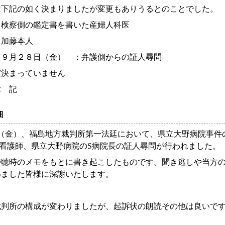
下記の如く決まりましたが変更もありうるとのことでした。
：検察側の鑑定書を書いた産婦人科医
：加藤本人
、９月２８日（金） ：弁護側からの証人尋問
決まっていません
 記
細
日（金）、福島地方裁判所第一法廷において、県立大野病院事
看護師、県立大野病院のS病院長の証人尋問が行われました。 
聴時のメモをもとに書き起こしたものです。聞き逃しや当方の
いました皆様に深謝いたします。
裁判所の構成が変わりましたが、起訴状の朗読その他は良いで