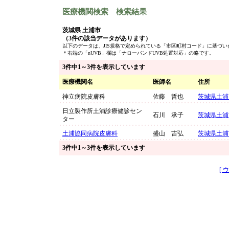
医療機関検索 検索結果
茨城県 土浦市
（3件の該当データがあります）
以下のデータは、JIS規格で定められている「市区町村コード」に基づ
＊右端の「nUVB」欄は「ナローバンドUVB処置対応」の略です。
3件中1～3件を表示しています
医療機関名
医師名
住所
神立病院皮膚科
佐藤 哲也
茨城県土浦
日立製作所土浦診療健診セン
石川 承子
茨城県土浦
ター
土浦協同病院皮膚科
盛山 吉弘
茨城県土浦
3件中1～3件を表示しています
[ 