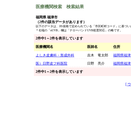
医療機関検索 検索結果
福岡県 福津市
（2件の該当データがあります）
以下のデータは、JIS規格で定められている「市区町村コード」に基づ
＊右端の「nUVB」欄は「ナローバンドUVB処置対応」の略です。
2件中1～2件を表示しています
医療機関名
医師名
住所
よしき皮膚科・形成外科
吉木 竜太郎
福岡県福津
医）日野皮フ科医院
日野 亮介
福岡県福津
2件中1～2件を表示しています
[ 