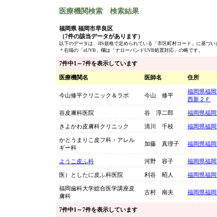
医療機関検索 検索結果
福岡県 福岡市早良区
（7件の該当データがあります）
以下のデータは、JIS規格で定められている「市区町村コード」に基づ
＊右端の「nUVB」欄は「ナローバンドUVB処置対応」の略です。
7件中1～7件を表示しています
医療機関名
医師名
住所
福岡県福岡
今山修平クリニック＆ラボ
今山 修平
西新２Ｆ
谷皮膚科医院
谷 淳二郎
福岡県福岡
きよかわ皮膚科クリニック
清川 千枝
福岡県福岡
かとうまりこ皮フ科・アレル
加藤 真理子
福岡県福岡
ギー科
ようこ皮ふ科
河野 容子
福岡県福岡
医）としたに皮ふ科医院
利谷 昭人
福岡県福岡
福岡歯科大学総合医学講座皮
古村 南夫
福岡県福岡
膚科
7件中1～7件を表示しています